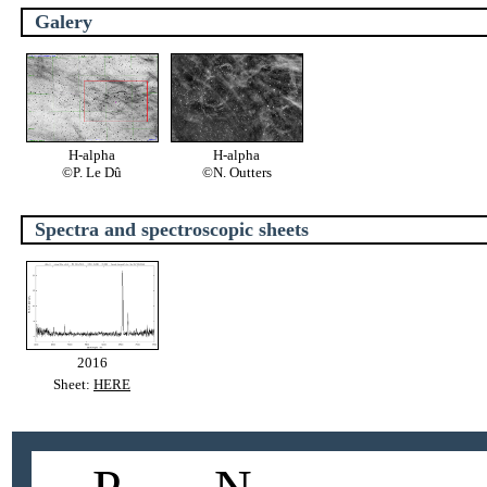
Galery
H-alpha
H-alpha
©P. Le Dû
©N. Outters
Spectra and spectroscopic sheets
2016
Sheet:
HERE