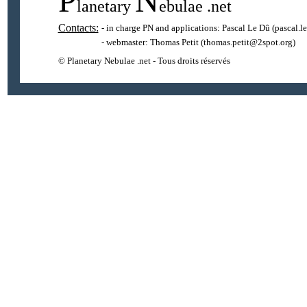
P
N
lanetary
ebulae
.net
Contacts:
- in charge PN and applications:
Pascal Le Dû
(pascal.l
- webmaster:
Thomas Petit
(thomas.petit@2spot.org)
© Planetary Nebulae .net - Tous droits réservés