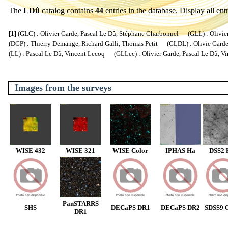
The
LDû
catalog contains
44
entries in the database.
Display all entr
[1]
(GLC) : Olivier Garde, Pascal Le Dû, Stéphane Charbonnel (GLL) : Olivier
(DGP) : Thierry Demange, Richard Galli, Thomas Petit (GLDL) : Olivie Garde, 
(LL) : Pascal Le Dû, Vincent Lecoq (GLLec) : Olivier Garde, Pascal Le Dû, V
Images from the surveys
WISE 432
WISE 321
WISE Color
IPHAS Ha
DSS2 
PanSTARRS
SHS
DECaPS DR1
DECaPS DR2
SDSS9 C
DR1