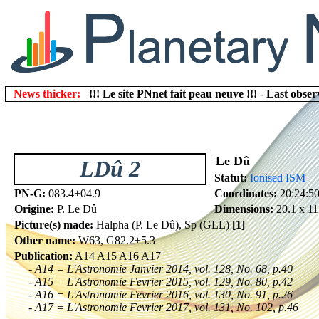
News thicker:
!!! Le site PNnet fait peau neuve !!!
-
Last obser
Le Dû
LDû 2
Statut:
Ionised ISM
PN-G:
083.4+04.9
Coordinates:
20:24:5
Origine:
P. Le Dû
Dimensions:
20.1 x 11
Picture(s) made:
Halpha (P. Le Dû), Sp (GLL)
[1]
Other name:
W63, G82.2+5.3
Publication:
A14 A15 A16 A17
- A14 = L'Astronomie Janvier 2014, vol. 128, No. 68, p.40
- A15 = L'Astronomie Fevrier 2015, vol. 129, No. 80, p.42
- A16 = L'Astronomie Fevrier 2016, vol. 130, No. 91, p.26
- A17 = L'Astronomie Fevrier 2017, vol. 131, No. 102, p.46