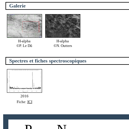
Galerie
H-alpha
H-alpha
©P. Le Dû
©N. Outters
Spectres et fiches spectroscopiques
2016
Fiche:
ICI