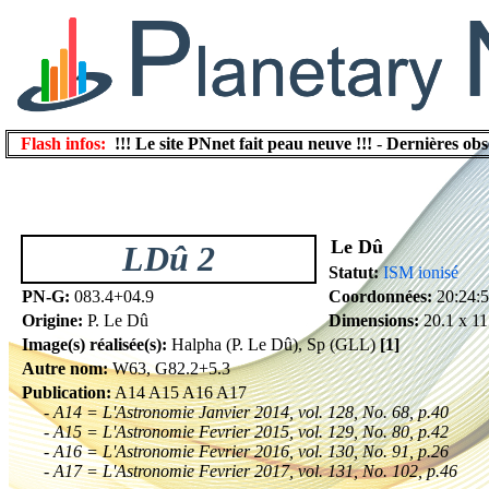
Flash infos:
!!! Le site PNnet fait peau neuve !!!
-
Dernières obs
Le Dû
LDû 2
Statut:
ISM ionisé
PN-G:
083.4+04.9
Coordonnées:
20:24:
Origine:
P. Le Dû
Dimensions:
20.1 x 11
Image(s) réalisée(s):
Halpha (P. Le Dû), Sp (GLL)
[1]
Autre nom:
W63, G82.2+5.3
Publication:
A14 A15 A16 A17
- A14 = L'Astronomie Janvier 2014, vol. 128, No. 68, p.40
- A15 = L'Astronomie Fevrier 2015, vol. 129, No. 80, p.42
- A16 = L'Astronomie Fevrier 2016, vol. 130, No. 91, p.26
- A17 = L'Astronomie Fevrier 2017, vol. 131, No. 102, p.46