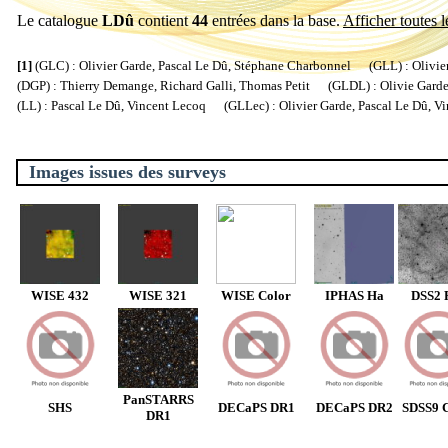
Le catalogue
LDû
contient
44
entrées dans la base.
Afficher toutes l
[1]
(GLC) : Olivier Garde, Pascal Le Dû, Stéphane Charbonnel (GLL) : Olivier
(DGP) : Thierry Demange, Richard Galli, Thomas Petit (GLDL) : Olivie Garde, 
(LL) : Pascal Le Dû, Vincent Lecoq (GLLec) : Olivier Garde, Pascal Le Dû, V
Images issues des surveys
WISE 432
WISE 321
WISE Color
IPHAS Ha
DSS2 
PanSTARRS
SHS
DECaPS DR1
DECaPS DR2
SDSS9 C
DR1