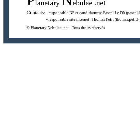
P
N
lanetary
ebulae
.net
Contacts:
- responsable NP et candidatures:
Pascal Le Dû
(pascal.
- responsable site internet:
Thomas Petit
(thomas.petit@
© Planetary Nebulae .net - Tous droits réservés