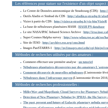
Les références pour statuer sur l'existence d'un objet suspect :
Le Centre de Données astronomique de Strasbourg (CDS) :
http:/
Outils Aladin et Simbad du CDS :
http://aladin.u-strasbg.fr/ala
Vizier à partir du CDS :
http://vizier.u-strasbg.fr/viz-bin/VizieR
La base de nébuleuses planétaires HASH :
HASH PN database
Le site NASA/IPAC Infrared Science Archive :
http://irsa.ipac.c
Super Cosmos Halpha survey :
http://www-wfau.roe.ac.uk/sss/h
Site de l'ESO :
http://archive.eso.org/cms.html
Images PanSTARRS-1 :
http://ps1images.stsci.edu/cgi-bin/ps1cu
Méthodes de recherches utilisées par des amateurs :
Comment effectuer une première analyse :
un tutoriel
Nébuleuses planétaires découvertes par des amateurs L'astro
Comment découvrir de nouvelles nébuleuses
(L'astronomie févr
Nébuleuses dans l'infrarouge moyen
(L'astronomie février 2016
Méthodes de recherches professionnelles :
MilkyWay and Magellanic Cloud Surveys for Planetary Nebul
Detection of New Planetary Nebulae by IPHAS, the Hα Survey 
The past, present and future of Galactic planetary nebula surv
Discovery of planetary nebulae using predictive mid-infrared 