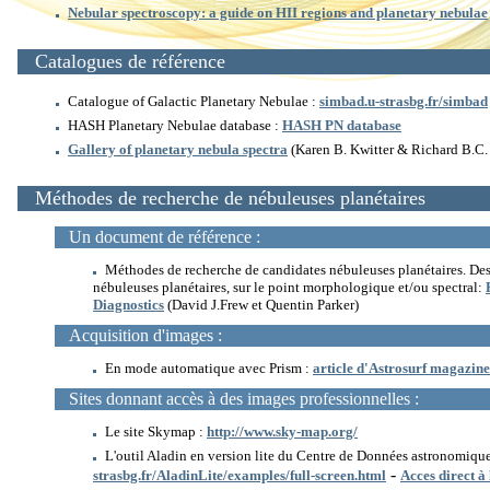
Nebular spectroscopy: a guide on HII regions and planetary nebulae
Catalogues de référence
Catalogue of Galactic Planetary Nebulae :
simbad.u-strasbg.fr/simbad
HASH Planetary Nebulae database :
HASH PN database
Gallery of planetary nebula spectra
(Karen B. Kwitter & Richard B.C.
Méthodes de recherche de nébuleuses planétaires
Un document de référence :
Méthodes de recherche de candidates nébuleuses planétaires. Des
nébuleuses planétaires, sur le point morphologique et/ou spectral:
Diagnostics
(David J.Frew et Quentin Parker)
Acquisition d'images :
En mode automatique avec Prism :
article d'Astrosurf magazine
Sites donnant accès à des images professionnelles :
Le site Skymap :
http://www.sky-map.org/
L'outil Aladin en version lite du Centre de Données astronomiqu
-
strasbg.fr/AladinLite/examples/full-screen.html
Acces direct à 