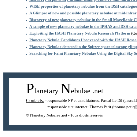
WISE properties of planetary nebulae from the DSH catalogue
A Glimpse of new and possible planetary nebulae at mid-infra
Discovery of new planetary nebulae in the Small Magellanic C
A sample of new planetary nebulae in the IPHAS and DSH cat
Exploiting the HASH Planetary Nebula Research Platform
(Que
Planetary Nebula Candidates Uncovered with the HASH Resea
Planetary Nebulae detected in the Spitzer space telescope gli
Searching for Faint Planetary Nebulae Using the Digital Sky 
P
N
lanetary
ebulae
.net
Contacts:
- responsable NP et candidatures:
Pascal Le Dû
(pascal.
- responsable site internet:
Thomas Petit
(thomas.petit@
© Planetary Nebulae .net - Tous droits réservés