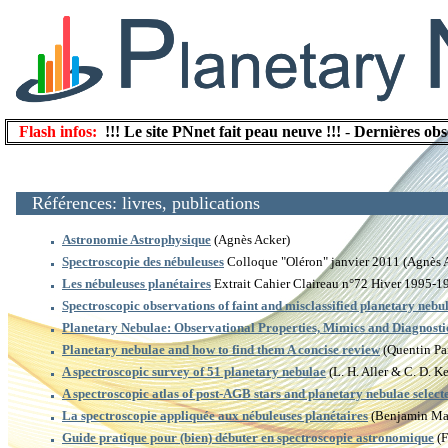
Flash infos:
!!! Le site PNnet fait peau neuve !!!
-
Dernières obs
Références: livres, publications
Astronomie Astrophysique
(Agnès Acker)
Spectroscopie des nébuleuses
Colloque "Oléron" janvier 2011 (Agnès 
Les nébuleuses planétaires
Extrait Cahier Claireau n°72 Hiver 1995-1
Spectroscopic observations of faint and misclassified planetary nebu
Planetary Nebulae: Observational Properties, Mimics and Diagnosti
Planetary nebulae and how to find them A concise review
(Quentin Pa
A spectroscopic survey of 51 planetary nebulae
(L. H. Aller & C. D. K
A spectroscopic atlas of post-AGB stars and planetary nebulae selec
La spectroscopie appliquée aux nébuleuses planétaires
(Benjamin Mau
Guide pratique pour (bien) débuter en spectroscopie astronomique
(F