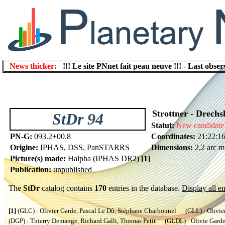
News thicker:
!!! Le site PNnet fait peau neuve !!!
-
Last obser
Strottner - Drechs
StDr 94
Statut:
New candidate
PN-G:
093.2+00.8
Coordinates:
21:22:1
Origine:
IPHAS, DSS, PanSTARRS
Dimensions:
2,2 arc m
Picture(s) made:
Halpha (IPHAS DR2)
[1]
Publication:
unpublished
The
StDr
catalog contains
170
entries in the database.
Display all en
[1]
(GLC) : Olivier Garde, Pascal Le Dû, Stéphane Charbonnel (GLL) : Olivier
(DGP) : Thierry Demange, Richard Galli, Thomas Petit (GLDL) : Olivie Garde, 