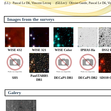
(LL) : Pascal Le Dû, Vincent Lecoq (GLLec) : Olivier Garde, Pascal Le Dû, V
Images from the surveys
WISE 432
WISE 321
WISE Color
IPHAS Ha
DSS2 
PanSTARRS
SHS
DECaPS DR1
DECaPS DR2
SDSS9 C
DR1
Galery