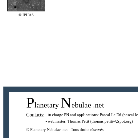
© IPHAS
P
N
lanetary
ebulae
.net
Contacts:
- in charge PN and applications:
Pascal Le Dû
(pascal.l
- webmaster:
Thomas Petit
(thomas.petit@2spot.org)
© Planetary Nebulae .net - Tous droits réservés