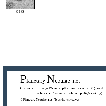
© SHS
P
N
lanetary
ebulae
.net
Contacts:
- in charge PN and applications:
Pascal Le Dû
(pascal.l
- webmaster:
Thomas Petit
(thomas.petit@2spot.org)
© Planetary Nebulae .net - Tous droits réservés