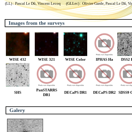
(LL) : Pascal Le Dû, Vincent Lecoq (GLLec) : Olivier Garde, Pascal Le Dû, V
Images from the surveys
WISE 432
WISE 321
WISE Color
IPHAS Ha
DSS2 
PanSTARRS
SHS
DECaPS DR1
DECaPS DR2
SDSS9 C
DR1
Galery