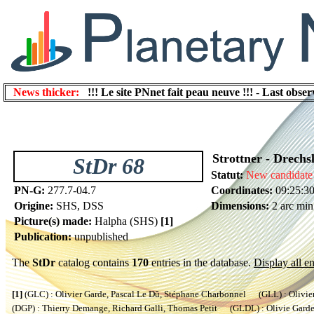
News thicker:
!!! Le site PNnet fait peau neuve !!!
-
Last obser
Strottner - Drechs
StDr 68
Statut:
New candidate
PN-G:
277.7-04.7
Coordinates:
09:25:30
Origine:
SHS, DSS
Dimensions:
2 arc min
Picture(s) made:
Halpha (SHS)
[1]
Publication:
unpublished
The
StDr
catalog contains
170
entries in the database.
Display all en
[1]
(GLC) : Olivier Garde, Pascal Le Dû, Stéphane Charbonnel (GLL) : Olivier
(DGP) : Thierry Demange, Richard Galli, Thomas Petit (GLDL) : Olivie Garde, 