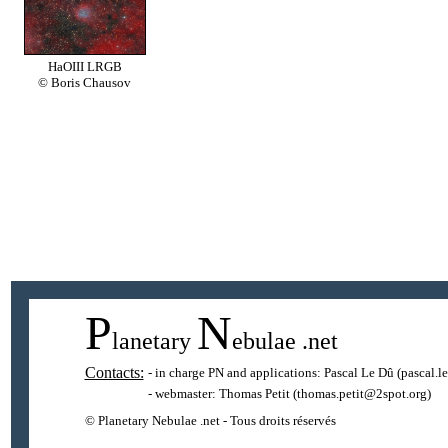
HaOIII LRGB
© Boris Chausov
P
N
lanetary
ebulae
.net
Contacts:
- in charge PN and applications:
Pascal Le Dû
(pascal.l
- webmaster:
Thomas Petit
(thomas.petit@2spot.org)
© Planetary Nebulae .net - Tous droits réservés