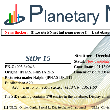
News thicker:
!!! Le site PNnet fait peau neuve !!!
-
Last obser
Strottner - Drechs
StDr 15
Statut:
New candidate
PN-G:
095.8+04.8
Coordinates:
21:15:0
Origine:
IPHAS, PanSTARRS
Dimensions:
5 x 3.8 a
Picture(s) made:
Halpha (IPHAS DR2)
[1]
Publication:
A20
- A20 = L'astronomie Mars 2020, Vol 134, N° 136, P.60
The
StDr
catalog contains
170
entries in the database.
Display all en
[1]
(GLC) : Olivier Garde, Pascal Le Dû, Stéphane Charbonnel (GLL) : Olivier