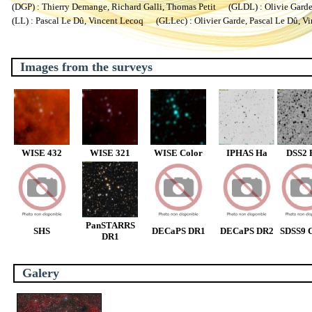
(DGP) : Thierry Demange, Richard Galli, Thomas Petit (GLDL) : Olivie Garde, 
(LL) : Pascal Le Dû, Vincent Lecoq (GLLec) : Olivier Garde, Pascal Le Dû, V
Images from the surveys
WISE 432
WISE 321
WISE Color
IPHAS Ha
DSS2 
PanSTARRS
SHS
DECaPS DR1
DECaPS DR2
SDSS9 C
DR1
Galery