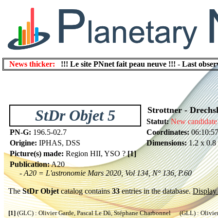
News thicker:
!!! Le site PNnet fait peau neuve !!!
-
Last obser
Strottner - Drechs
StDr Objet 5
Statut:
New candidate
PN-G:
196.5-02.7
Coordinates:
06:10:5
Origine:
IPHAS, DSS
Dimensions:
1.2 x 0.8
Picture(s) made:
Region HII, YSO ?
[1]
Publication:
A20
- A20 = L'astronomie Mars 2020, Vol 134, N° 136, P.60
The
StDr Objet
catalog contains
33
entries in the database.
Display 
[1]
(GLC) : Olivier Garde, Pascal Le Dû, Stéphane Charbonnel (GLL) : Olivier