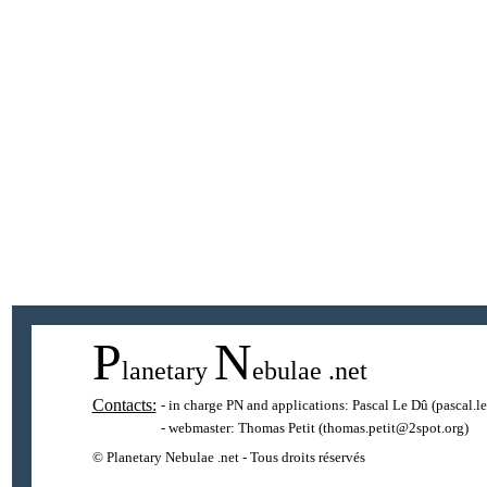
P
N
lanetary
ebulae
.net
Contacts:
- in charge PN and applications:
Pascal Le Dû
(pascal.l
- webmaster:
Thomas Petit
(thomas.petit@2spot.org)
© Planetary Nebulae .net - Tous droits réservés