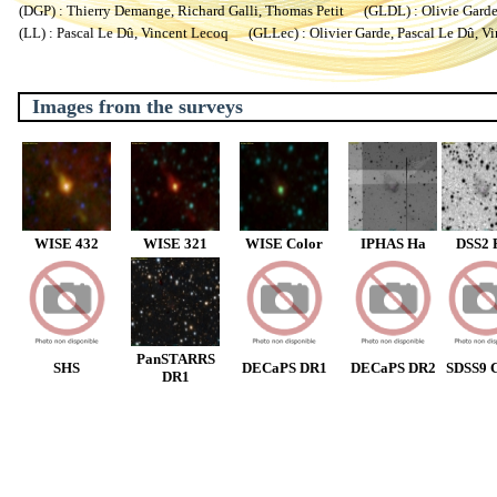
(DGP) : Thierry Demange, Richard Galli, Thomas Petit (GLDL) : Olivie Garde, 
(LL) : Pascal Le Dû, Vincent Lecoq (GLLec) : Olivier Garde, Pascal Le Dû, V
Images from the surveys
WISE 432
WISE 321
WISE Color
IPHAS Ha
DSS2 
PanSTARRS
SHS
DECaPS DR1
DECaPS DR2
SDSS9 C
DR1