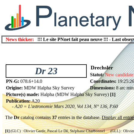
News thicker:
!!! Le site PNnet fait peau neuve !!!
-
Last obser
Drechsler
Dr 23
Statut:
New candidate
PN-G:
078.6+14.0
Coordinates:
19:25:2
Origine:
MDW Halpha Sky Survey
Dimensions:
8 arc min
Picture(s) made:
Halpha (MDW Halpha Sky Survey)
[1]
Publication:
A20
- A20 = L'astronomie Mars 2020, Vol 134, N° 136, P.60
The
Dr
catalog contains
37
entries in the database.
Display all entrie
[1]
(GLC) : Olivier Garde, Pascal Le Dû, Stéphane Charbonnel (GLL) : Olivier