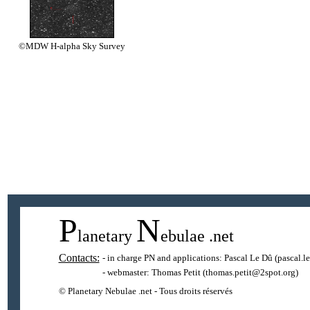
©MDW H-alpha Sky Survey
P
N
lanetary
ebulae
.net
Contacts:
- in charge PN and applications:
Pascal Le Dû
(pascal.l
- webmaster:
Thomas Petit
(thomas.petit@2spot.org)
© Planetary Nebulae .net - Tous droits réservés