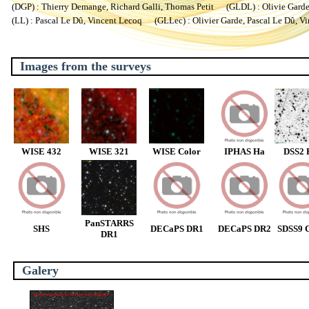
(DGP) : Thierry Demange, Richard Galli, Thomas Petit (GLDL) : Olivie Garde, 
(LL) : Pascal Le Dû, Vincent Lecoq (GLLec) : Olivier Garde, Pascal Le Dû, V
Images from the surveys
WISE 432
WISE 321
WISE Color
IPHAS Ha
DSS2 
PanSTARRS
SHS
DECaPS DR1
DECaPS DR2
SDSS9 C
DR1
Galery