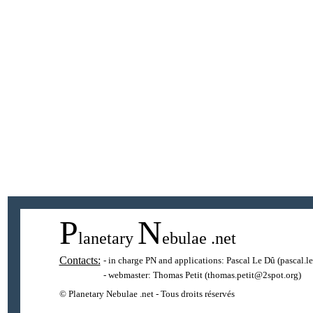
P
N
lanetary
ebulae
.net
Contacts:
- in charge PN and applications:
Pascal Le Dû
(pascal.l
- webmaster:
Thomas Petit
(thomas.petit@2spot.org)
© Planetary Nebulae .net - Tous droits réservés