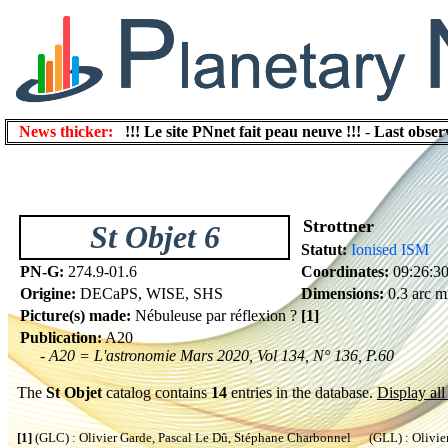
News thicker:
!!! Le site PNnet fait peau neuve !!!
-
Last obser
Strottner
St Objet 6
Statut:
Ionised ISM
PN-G:
274.9-01.6
Coordinates:
09:26:30
Origine:
DECaPS, WISE, SHS
Dimensions:
0.3 arc m
Picture(s) made:
Nébuleuse par réflexion ?
[1]
Publication:
A20
- A20 = L'astronomie Mars 2020, Vol 134, N° 136, P.60
The
St Objet
catalog contains
14
entries in the database.
Display all 
[1]
(GLC) : Olivier Garde, Pascal Le Dû, Stéphane Charbonnel (GLL) : Olivier