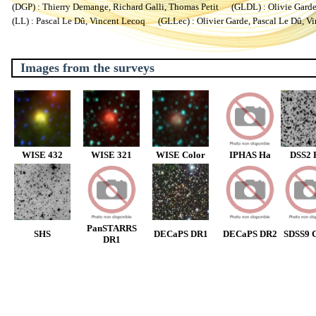
(DGP) : Thierry Demange, Richard Galli, Thomas Petit (GLDL) : Olivie Garde, 
(LL) : Pascal Le Dû, Vincent Lecoq (GLLec) : Olivier Garde, Pascal Le Dû, V
Images from the surveys
WISE 432
WISE 321
WISE Color
IPHAS Ha
DSS2 
PanSTARRS
SHS
DECaPS DR1
DECaPS DR2
SDSS9 C
DR1