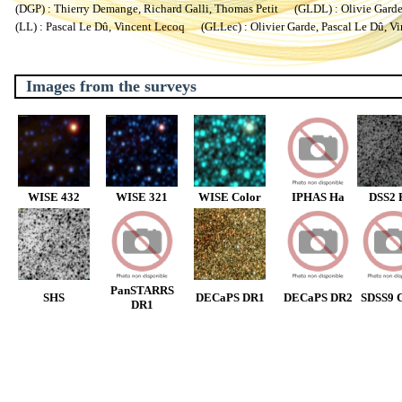
(DGP) : Thierry Demange, Richard Galli, Thomas Petit (GLDL) : Olivie Garde, 
(LL) : Pascal Le Dû, Vincent Lecoq (GLLec) : Olivier Garde, Pascal Le Dû, V
Images from the surveys
WISE 432
WISE 321
WISE Color
IPHAS Ha
DSS2 
PanSTARRS
SHS
DECaPS DR1
DECaPS DR2
SDSS9 C
DR1