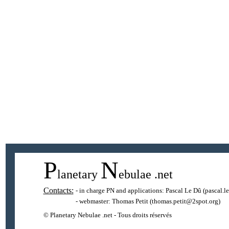
P
N
lanetary
ebulae
.net
Contacts:
- in charge PN and applications:
Pascal Le Dû
(pascal.l
- webmaster:
Thomas Petit
(thomas.petit@2spot.org)
© Planetary Nebulae .net - Tous droits réservés