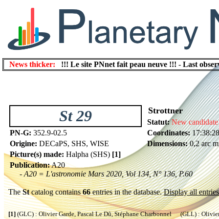
News thicker:
!!! Le site PNnet fait peau neuve !!!
-
Last obser
Strottner
St 29
Statut:
New candidate
PN-G:
352.9-02.5
Coordinates:
17:38:28
Origine:
DECaPS, SHS, WISE
Dimensions:
0,2 arc m
Picture(s) made:
Halpha (SHS)
[1]
Publication:
A20
- A20 = L'astronomie Mars 2020, Vol 134, N° 136, P.60
The
St
catalog contains
66
entries in the database.
Display all entries
[1]
(GLC) : Olivier Garde, Pascal Le Dû, Stéphane Charbonnel (GLL) : Olivier