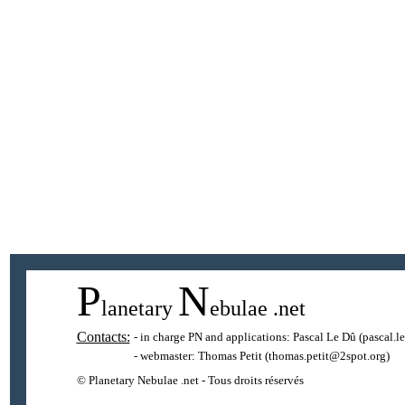
P
N
lanetary
ebulae
.net
Contacts:
- in charge PN and applications:
Pascal Le Dû
(pascal.l
- webmaster:
Thomas Petit
(thomas.petit@2spot.org)
© Planetary Nebulae .net - Tous droits réservés