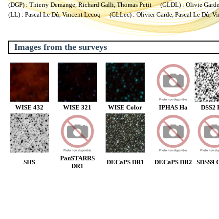
(DGP) : Thierry Demange, Richard Galli, Thomas Petit (GLDL) : Olivie Garde, 
(LL) : Pascal Le Dû, Vincent Lecoq (GLLec) : Olivier Garde, Pascal Le Dû, V
Images from the surveys
WISE 432
WISE 321
WISE Color
IPHAS Ha
DSS2 
PanSTARRS
SHS
DECaPS DR1
DECaPS DR2
SDSS9 C
DR1