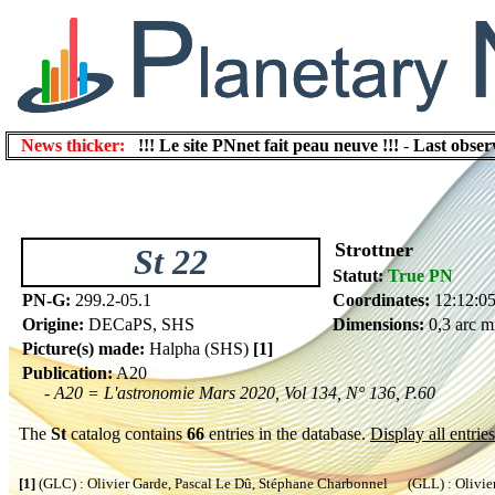
News thicker:
!!! Le site PNnet fait peau neuve !!!
-
Last obser
Strottner
St 22
Statut:
True PN
PN-G:
299.2-05.1
Coordinates:
12:12:05
Origine:
DECaPS, SHS
Dimensions:
0,3 arc m
Picture(s) made:
Halpha (SHS)
[1]
Publication:
A20
- A20 = L'astronomie Mars 2020, Vol 134, N° 136, P.60
The
St
catalog contains
66
entries in the database.
Display all entries
[1]
(GLC) : Olivier Garde, Pascal Le Dû, Stéphane Charbonnel (GLL) : Olivier