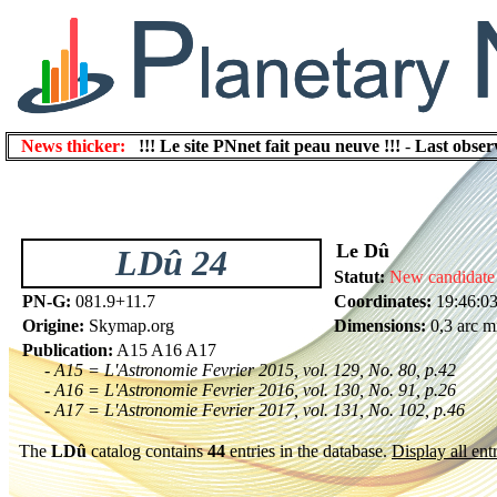
News thicker:
!!! Le site PNnet fait peau neuve !!!
-
Last obser
Le Dû
LDû 24
Statut:
New candidate
PN-G:
081.9+11.7
Coordinates:
19:46:0
Origine:
Skymap.org
Dimensions:
0,3 arc m
Publication:
A15 A16 A17
- A15 = L'Astronomie Fevrier 2015, vol. 129, No. 80, p.42
- A16 = L'Astronomie Fevrier 2016, vol. 130, No. 91, p.26
- A17 = L'Astronomie Fevrier 2017, vol. 131, No. 102, p.46
The
LDû
catalog contains
44
entries in the database.
Display all entr