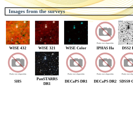
Images from the surveys
WISE 432
WISE 321
WISE Color
IPHAS Ha
DSS2 
PanSTARRS
SHS
DECaPS DR1
DECaPS DR2
SDSS9 C
DR1