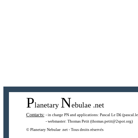
P
N
lanetary
ebulae
.net
Contacts:
- in charge PN and applications:
Pascal Le Dû
(pascal.l
- webmaster:
Thomas Petit
(thomas.petit@2spot.org)
© Planetary Nebulae .net - Tous droits réservés