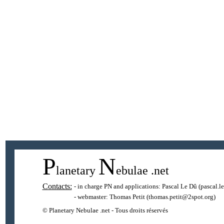
P
N
lanetary
ebulae
.net
Contacts:
- in charge PN and applications:
Pascal Le Dû
(pascal.l
- webmaster:
Thomas Petit
(thomas.petit@2spot.org)
© Planetary Nebulae .net - Tous droits réservés