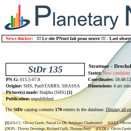
News thicker:
!!! Le site PNnet fait peau neuve !!!
-
Last obser
Strottner - Drechs
StDr 135
Statut:
New candidate
PN-G:
015.5-07.8
Coordinates:
18:48:12
Origine:
SHS, PanSTARRS, SHASSA
Dimensions:
4 arc min
Picture(s) made:
Halpha (SHS)
[1]
Publication:
unpublished
The
StDr
catalog contains
170
entries in the database.
Display all en
[1]
(GLC) : Olivier Garde, Pascal Le Dû, Stéphane Charbonnel (GLL) : Olivier
(DGP) : Thierry Demange, Richard Galli, Thomas Petit (GLDL) : Olivie Garde, 