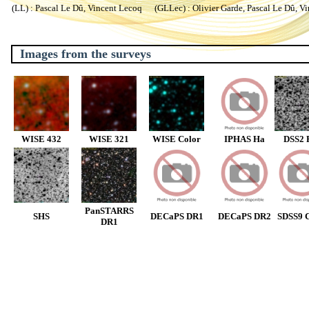
(LL) : Pascal Le Dû, Vincent Lecoq (GLLec) : Olivier Garde, Pascal Le Dû, V
Images from the surveys
WISE 432
WISE 321
WISE Color
IPHAS Ha
DSS2 
PanSTARRS
SHS
DECaPS DR1
DECaPS DR2
SDSS9 C
DR1