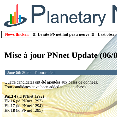
News thicker:
!!! Le site PNnet fait peau neuve !!!
-
Last obser
Mise à jour PNnet Update (06/
June 6th 2026 - Thomas Petit
Quatre candidates ont été ajoutées aux bases de données.
Four candidates have been added to the databases.
PaEl 4
(id PNnet 1292)
Ek 16
(id PNnet 1293)
Ek 17
(id PNnet 1294)
Ek 18
(id PNnet 1295)