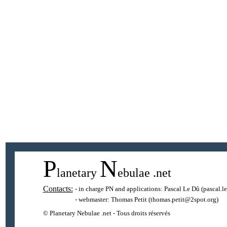
P
N
lanetary
ebulae
.net
Contacts:
- in charge PN and applications:
Pascal Le Dû
(pascal.l
- webmaster:
Thomas Petit
(thomas.petit@2spot.org)
© Planetary Nebulae .net - Tous droits réservés