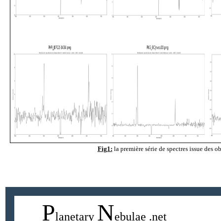
Fig1:
la première série de spectres issue des
P
N
lanetary
ebulae
.net