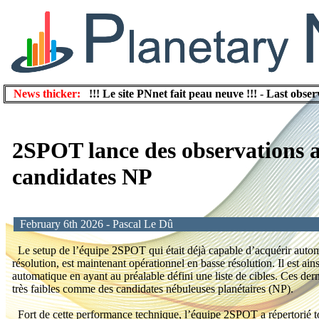
News thicker:
!!! Le site PNnet fait peau neuve !!!
-
Last obser
2SPOT lance des observations a
candidates NP
February 6th 2026 - Pascal Le Dû
Le setup de l’équipe 2SPOT qui était déjà capable d’acquérir aut
résolution, est maintenant opérationnel en basse résolution. Il est a
automatique en ayant au préalable défini une liste de cibles. Ces dern
très faibles comme des candidates nébuleuses planétaires (NP).
Fort de cette performance technique, l’équipe 2SPOT a répertorié 