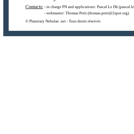
Contacts:
- in charge PN and applications:
Pascal Le Dû
(pascal.l
- webmaster:
Thomas Petit
(thomas.petit@2spot.org)
© Planetary Nebulae .net - Tous droits réservés