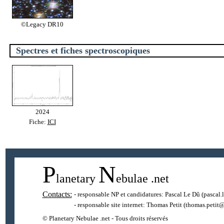
©Legacy DR10
Spectres et fiches spectroscopiques
2024
Fiche:
ICI
P
N
lanetary
ebulae
.net
Contacts:
- responsable NP et candidatures:
Pascal Le Dû
(pascal.
- responsable site internet:
Thomas Petit
(thomas.petit@
© Planetary Nebulae .net - Tous droits réservés