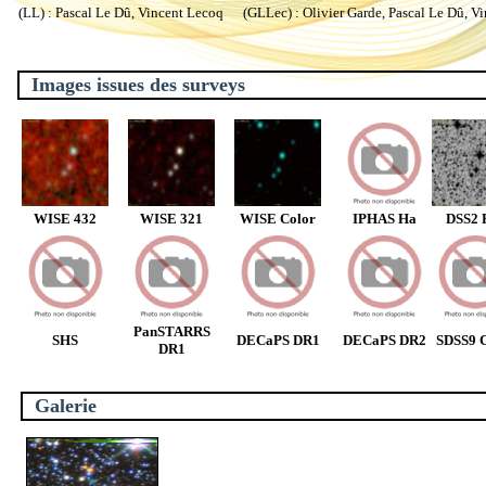
(LL) : Pascal Le Dû, Vincent Lecoq (GLLec) : Olivier Garde, Pascal Le Dû, V
Images issues des surveys
WISE 432
WISE 321
WISE Color
IPHAS Ha
DSS2 
PanSTARRS
SHS
DECaPS DR1
DECaPS DR2
SDSS9 C
DR1
Galerie