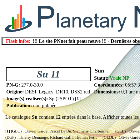
Flash infos:
!!! Le site PNnet fait peau neuve !!!
-
Dernières obs
Sun
Su 11
Statut:
Vraie NP
PN-G:
277.0-30.0
Coordonnées:
05:57:3
Origine:
DESI_Legacy_DR10, DSS2 red
Dimensions:
0,1 arc m
Image(s) réalisée(s):
Sp (2SPOT)
[1]
Publication:
non publiée
Le catalogue
Su
contient
12
entrées dans la base.
Afficher toutes les
[1]
(GLC) : Olivier Garde, Pascal Le Dû, Stéphane Charbonnel (GLL) : Olivier
(DGP) : Thierry Demange, Richard Galli, Thomas Petit (GLDL) : Olivie Garde, 