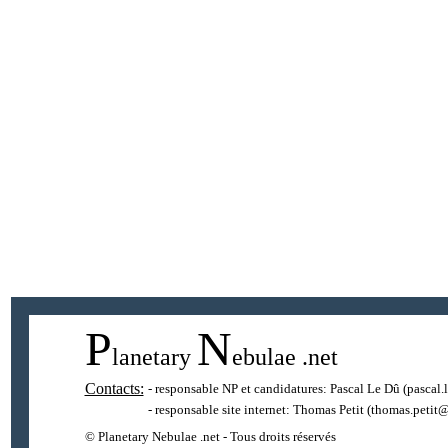
P
N
lanetary
ebulae
.net
Contacts:
- responsable NP et candidatures:
Pascal Le Dû
(pascal.
- responsable site internet:
Thomas Petit
(thomas.petit@
© Planetary Nebulae .net - Tous droits réservés