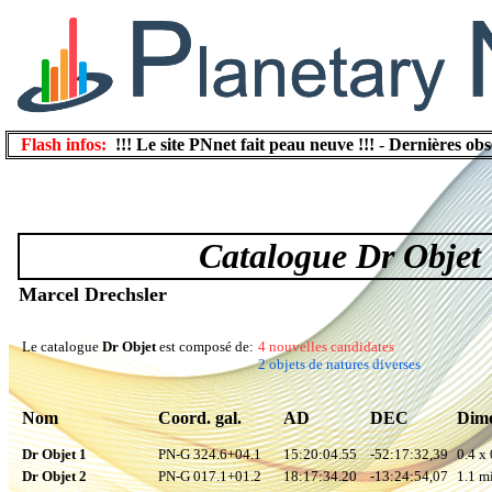
Flash infos:
!!! Le site PNnet fait peau neuve !!!
-
Dernières obs
Catalogue Dr Objet
Marcel Drechsler
Le catalogue
Dr Objet
est composé de:
4 nouvelles candidates
2 objets de natures diverses
Nom
Coord. gal.
AD
DEC
Dime
Dr Objet 1
PN-G 324.6+04.1
15:20:04.55
-52:17:32,39
0.4 x 
Dr Objet 2
PN-G 017.1+01.2
18:17:34.20
-13:24:54,07
1.1 mi