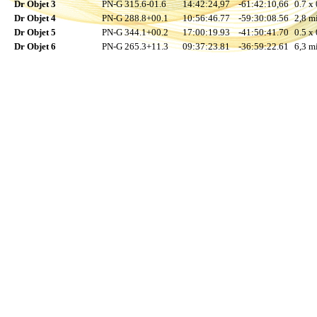
Dr Objet 3
PN-G 315.6-01.6
14:42:24,97
-61:42:10,66
0.7 x 
Dr Objet 4
PN-G 288.8+00.1
10:56:46.77
-59:30:08.56
2,8 mi
Dr Objet 5
PN-G 344.1+00.2
17:00:19.93
-41:50:41.70
0.5 x 
Dr Objet 6
PN-G 265.3+11.3
09:37:23.81
-36:59:22.61
6,3 mi