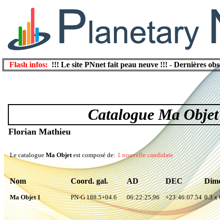
Flash infos:
!!! Le site PNnet fait peau neuve !!!
-
Dernières obs
Catalogue Ma Objet
Florian Mathieu
Le catalogue
Ma Objet
est composé de:
1 nouvelle candidate
Nom
Coord. gal.
AD
DEC
Dime
Ma Objet 1
PN-G 188.5+04.6
06:22:25,96
+23:46:07.54
0.3 x 