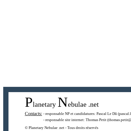
P
N
lanetary
ebulae
.net
Contacts:
- responsable NP et candidatures:
Pascal Le Dû
(pascal.
- responsable site internet:
Thomas Petit
(thomas.petit@
© Planetary Nebulae .net - Tous droits réservés