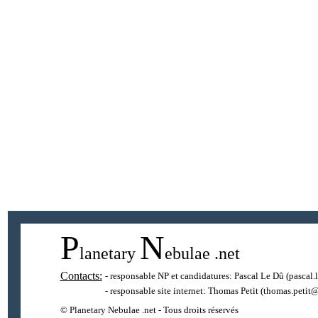
P
N
lanetary
ebulae
.net
Contacts:
- responsable NP et candidatures:
Pascal Le Dû
(pascal.
- responsable site internet:
Thomas Petit
(thomas.petit@
© Planetary Nebulae .net - Tous droits réservés