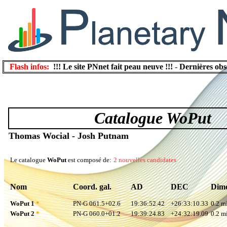
Flash infos:
!!! Le site PNnet fait peau neuve !!!
-
Dernières obs
Catalogue WoPut
Thomas Wocial - Josh Putnam
Le catalogue
WoPut
est composé de:
2 nouvelles candidates
Nom
Coord. gal.
AD
DEC
Dime
WoPut 1
*
PN-G 061.5+02.6
19:36:52.42
+26:33:10.33
0.2 mi
WoPut 2
*
PN-G 060.0+01.2
19:39:24.83
+24:32:19.09
0.2 mi