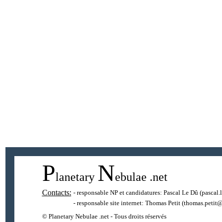
P
N
lanetary
ebulae
.net
Contacts:
- responsable NP et candidatures:
Pascal Le Dû
(pascal.
- responsable site internet:
Thomas Petit
(thomas.petit@
© Planetary Nebulae .net - Tous droits réservés