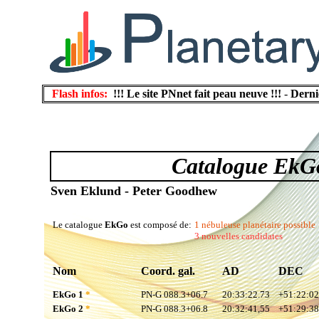
Flash infos:
!!! Le site PNnet fait peau neuve !!!
-
Derni
Catalogue EkG
Sven Eklund - Peter Goodhew
Le catalogue
EkGo
est composé de:
1 nébuleuse planétaire possible
3 nouvelles candidates
Nom
Coord. gal.
AD
DEC
EkGo 1
*
PN-G 088.3+06.7
20:33:22.73
+51:22:02
EkGo 2
*
PN-G 088.3+06.8
20:32:41,55
+51:29:38