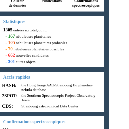
Collecte
Publications
Confirmations
de données
spectroscopiques
Statistiques
1305
entrées au total, dont:
-
167
nébuleuses planétaires
-
105
nébuleuses planétaires probables
-
70
nébuleuses planétaires possibles
-
662
nouvelles candidates
-
301
autres objets
Accès rapides
HASH:
the Hong Kong/AAO/Strasbourg Hα planetary
nebula database
2SPOT:
the Southern Spectroscopic Project Observatory
Team
CDS:
Strasbourg astronomical Data Center
Confirmations spectroscopiques