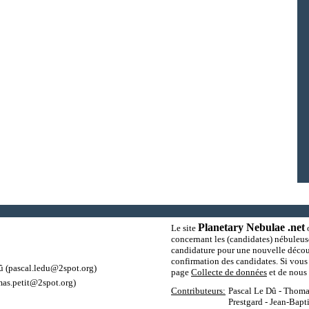
Planetary Nebulae .net
Le site
o
concernant les (candidates) nébuleus
candidature pour une nouvelle découv
confirmation des candidates. Si vous 
û
(pascal.ledu@2spot.org)
page
Collecte de données
et de nous 
as.petit@2spot.org)
Contributeurs:
Pascal Le Dû - Thomas
Prestgard - Jean-Bapt