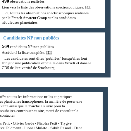
490
observations réalisées
Lien vers la liste des observations spectroscopiques:
ICI
Ici, toutes les observations spectroscopiques réalisées
par le French Amateur Group sur les candidates
nébuleuses planétaires.
Candidates NP non publiées
569
candidates NP non publiées.
Accéder à la liste complète:
ICI
Les candidates sont dites "publiées" lorsqu'elles font
l'objet d'une publication officielle dans VizieR et dans le
CDS de l'université de Strasbourg.
ffre toutes les informations utiles et pratiques
es planétaires francophones, la manière de poser une
erte ainsi que la marche à suivre pour la
souhaitez contribuer au site, merci de consulter la
contacter.
 Petit - Olivier Garde - Nicolas Petit - Trygve
iste Feldmann - Lionel Mulato - Sakib Rasool - Dana