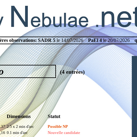
ères observations:
SADR 5
le 14/07/2026
PaEl 4
le 20/07/2026
q
o
(4 entrées)
Dimensions
Statut
.37
2.5 x 2 min d'arc
Possible NP
,16
0.1 min d'arc
Nouvelle candidate