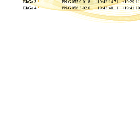
EkGo 3
*
PN-G 055.9-01.8
19:42:14.71
+19:29:11
EkGo 4
*
PN-G 056.3-02.0
19:43:40.11
+19:41:10