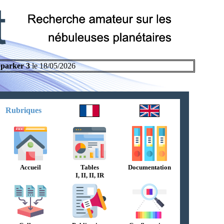
parker 3
le 18/05/2026
Rubriques
Accueil
Tables
Documentation
I, II, II, IR