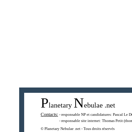
P
N
lanetary
ebulae
.net
Contacts:
- responsable NP et candidatures:
Pascal Le D
- responsable site internet:
Thomas Petit
(thom
© Planetary Nebulae .net - Tous droits réservés