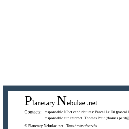
P
N
lanetary
ebulae
.net
Contacts:
- responsable NP et candidatures:
Pascal Le Dû
(pascal.
- responsable site internet:
Thomas Petit
(thomas.petit@
© Planetary Nebulae .net - Tous droits réservés