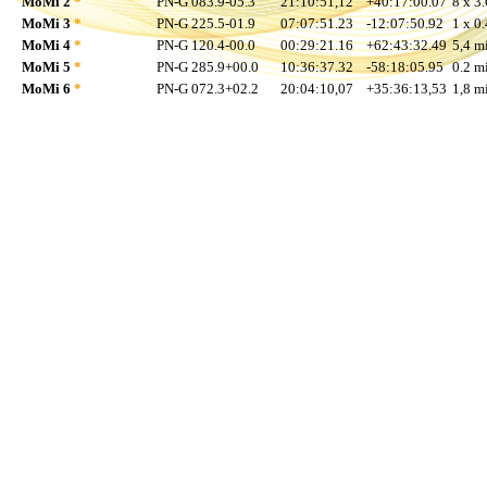
MoMi 2
*
PN-G 083.9-05.3
21:10:51,12
+40:17:00.07
8 x 3.
MoMi 3
*
PN-G 225.5-01.9
07:07:51.23
-12:07:50.92
1 x 0.
MoMi 4
*
PN-G 120.4-00.0
00:29:21.16
+62:43:32.49
5,4 mi
MoMi 5
*
PN-G 285.9+00.0
10:36:37.32
-58:18:05.95
0.2 mi
MoMi 6
*
PN-G 072.3+02.2
20:04:10,07
+35:36:13,53
1,8 mi