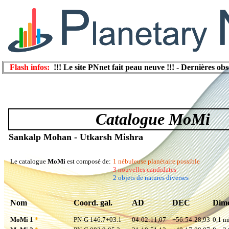
Flash infos:
!!! Le site PNnet fait peau neuve !!!
-
Dernières obs
Catalogue MoMi
Sankalp Mohan - Utkarsh Mishra
Le catalogue
MoMi
est composé de:
1 nébuleuse planétaire possible
3 nouvelles candidates
2 objets de natures diverses
Nom
Coord. gal.
AD
DEC
Dime
MoMi 1
*
PN-G 146.7+03.1
04:02:11,07
+56:54:28,93
0,1 mi