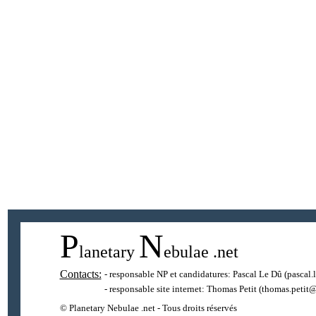
P
N
lanetary
ebulae
.net
Contacts:
- responsable NP et candidatures:
Pascal Le Dû
(pascal.
- responsable site internet:
Thomas Petit
(thomas.petit@
© Planetary Nebulae .net - Tous droits réservés