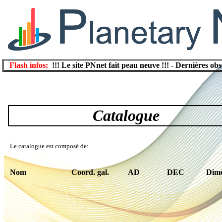
Flash infos:
!!! Le site PNnet fait peau neuve !!!
-
Dernières obs
Catalogue
Le catalogue
est composé de:
Nom
Coord. gal.
AD
DEC
Dime