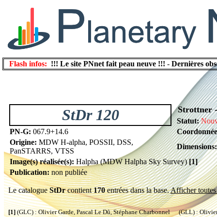
Flash infos:
!!! Le site PNnet fait peau neuve !!!
-
Dernières obs
Strottner -
StDr 120
Statut:
Nouv
PN-G:
067.9+14.6
Coordonnée
Origine:
MDW H-alpha, POSSII, DSS,
Dimensions:
PanSTARRS, VTSS
Image(s) réalisée(s):
Halpha (MDW Halpha Sky Survey)
[1]
Publication:
non publiée
Le catalogue
StDr
contient
170
entrées dans la base.
Afficher toutes 
[1]
(GLC) : Olivier Garde, Pascal Le Dû, Stéphane Charbonnel (GLL) : Olivier