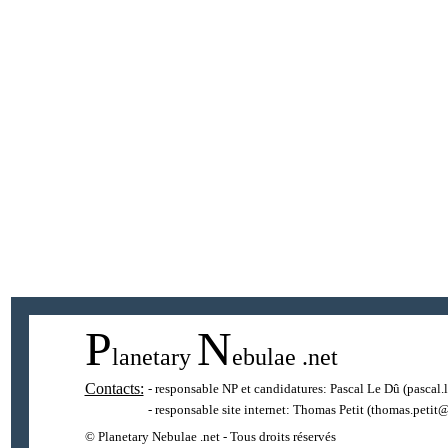
P
N
lanetary
ebulae
.net
Contacts:
- responsable NP et candidatures:
Pascal Le Dû
(pascal.
- responsable site internet:
Thomas Petit
(thomas.petit@
© Planetary Nebulae .net - Tous droits réservés