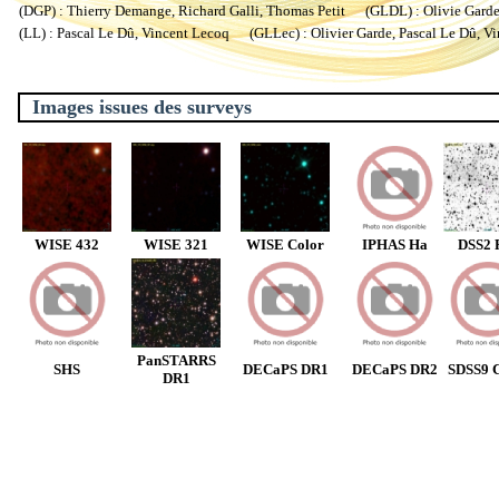
(DGP) : Thierry Demange, Richard Galli, Thomas Petit (GLDL) : Olivie Garde, 
(LL) : Pascal Le Dû, Vincent Lecoq (GLLec) : Olivier Garde, Pascal Le Dû, V
Images issues des surveys
WISE 432
WISE 321
WISE Color
IPHAS Ha
DSS2 
PanSTARRS
SHS
DECaPS DR1
DECaPS DR2
SDSS9 C
DR1