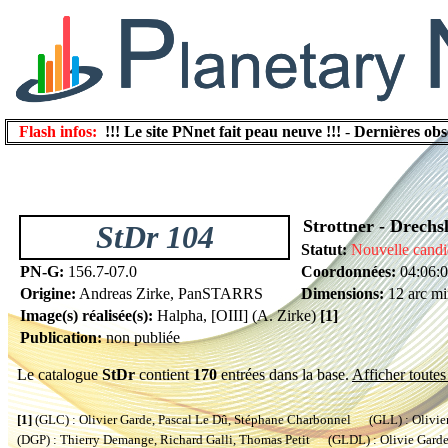
Flash infos:
!!! Le site PNnet fait peau neuve !!!
-
Dernières obs
Strottner - Drechs
StDr 104
Statut:
Nouvelle candi
PN-G:
156.7-07.0
Coordonnées:
04:06:
Origine:
Andreas Zirke, PanSTARRS
Dimensions:
12 arc mi
Image(s) réalisée(s):
Halpha, [OIII] (A. Zirke)
[1]
Publication:
non publiée
Le catalogue
StDr
contient
170
entrées dans la base.
Afficher toutes 
[1]
(GLC) : Olivier Garde, Pascal Le Dû, Stéphane Charbonnel (GLL) : Olivier
(DGP) : Thierry Demange, Richard Galli, Thomas Petit (GLDL) : Olivie Garde, 