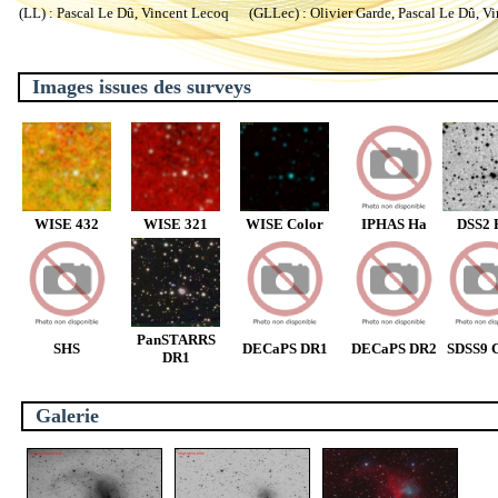
(LL) : Pascal Le Dû, Vincent Lecoq (GLLec) : Olivier Garde, Pascal Le Dû, V
Images issues des surveys
WISE 432
WISE 321
WISE Color
IPHAS Ha
DSS2 
PanSTARRS
SHS
DECaPS DR1
DECaPS DR2
SDSS9 C
DR1
Galerie