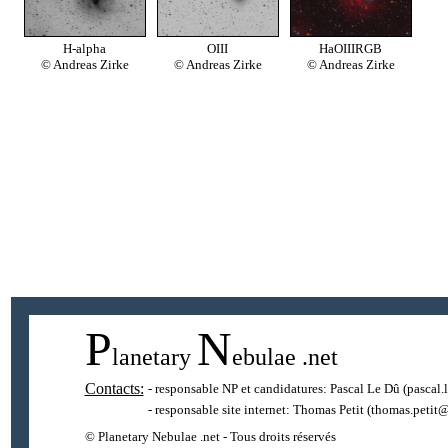
H-alpha
OIII
HaOIIIRGB
© Andreas Zirke
© Andreas Zirke
© Andreas Zirke
P
N
lanetary
ebulae
.net
Contacts:
- responsable NP et candidatures:
Pascal Le Dû
(pascal.
- responsable site internet:
Thomas Petit
(thomas.petit@
© Planetary Nebulae .net - Tous droits réservés