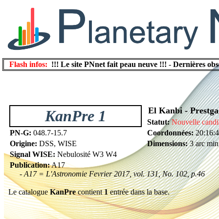
Flash infos:
!!! Le site PNnet fait peau neuve !!!
-
Dernières obs
El Kanbi - Prestga
KanPre 1
Statut:
Nouvelle candi
PN-G:
048.7-15.7
Coordonnées:
20:16:
Origine:
DSS, WISE
Dimensions:
3 arc min
Signal WISE:
Nebulosité W3 W4
Publication:
A17
- A17 = L'Astronomie Fevrier 2017, vol. 131, No. 102, p.46
Le catalogue
KanPre
contient
1
entrée dans la base.