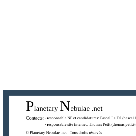
P
N
lanetary
ebulae
.net
Contacts:
- responsable NP et candidatures:
Pascal Le Dû
(pascal.
- responsable site internet:
Thomas Petit
(thomas.petit@
© Planetary Nebulae .net - Tous droits réservés