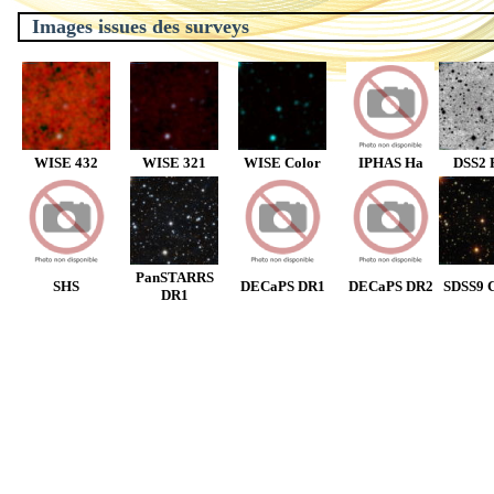
Images issues des surveys
WISE 432
WISE 321
WISE Color
IPHAS Ha
DSS2 
PanSTARRS
SHS
DECaPS DR1
DECaPS DR2
SDSS9 C
DR1