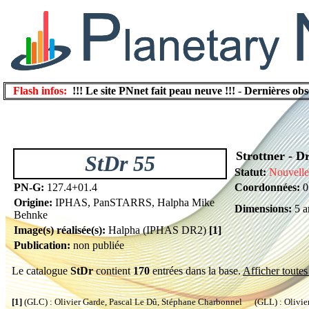
Flash infos:
!!! Le site PNnet fait peau neuve !!!
-
Dernières obs
Strottner - Dr
StDr 55
Statut:
Nouvelle
PN-G:
127.4+01.4
Coordonnées:
0
Origine:
IPHAS, PanSTARRS, Halpha Mike
Dimensions:
5 a
Behnke
Image(s) réalisée(s):
Halpha (IPHAS DR2)
[1]
Publication:
non publiée
Le catalogue
StDr
contient
170
entrées dans la base.
Afficher toutes 
[1]
(GLC) : Olivier Garde, Pascal Le Dû, Stéphane Charbonnel (GLL) : Olivier