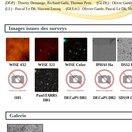
(DGP) : Thierry Demange, Richard Galli, Thomas Petit (GLDL) : Olivie Garde, 
(LL) : Pascal Le Dû, Vincent Lecoq (GLLec) : Olivier Garde, Pascal Le Dû, V
Images issues des surveys
WISE 432
WISE 321
WISE Color
IPHAS Ha
DSS2 
PanSTARRS
SHS
DECaPS DR1
DECaPS DR2
SDSS9 C
DR1
Galerie