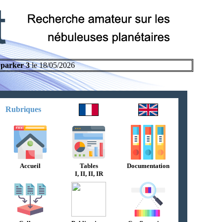
parker 3
le 18/05/2026
Rubriques
Accueil
Tables
Documentation
I, II, II, IR