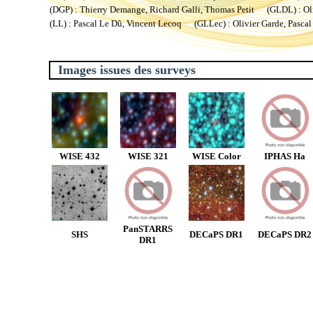
(DGP) : Thierry Demange, Richard Galli, Thomas Petit (GLDL) : Oliv
(LL) : Pascal Le Dû, Vincent Lecoq (GLLec) : Olivier Garde, Pascal
Images issues des surveys
WISE 432
WISE 321
WISE Color
IPHAS Ha
PanSTARRS
SHS
DECaPS DR1
DECaPS DR2
DR1