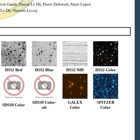
ie Garde, Pascal Le Dû, Pierre Dubreuil, Alain Lopez
 Le Dû, Vincent Lecoq
DSS2 Red
DSS2 Blue
DSS2 NIR
DSS2 Color
SDSS9 Color-
GALEX
SPITZER
SDSS9 Color
alt
Color
Color