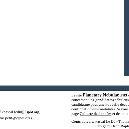
Planetary Nebulae .net
Le site
o
concernant les (candidates) nébuleus
candidature pour une nouvelle découv
confirmation des candidates. Si vous 
û
(pascal.ledu@2spot.org)
page
Collecte de données
et de nous 
as.petit@2spot.org)
Contributeurs:
Pascal Le Dû - Thomas
Prestgard - Jean-Bapt