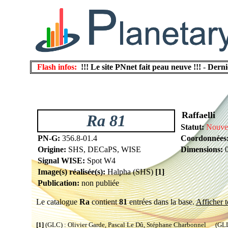
Flash infos:
!!! Le site PNnet fait peau neuve !!!
-
Derni
Raffaelli
Ra 81
Statut:
Nouvel
PN-G:
356.8-01.4
Coordonnées
Origine:
SHS, DECaPS, WISE
Dimensions:
0
Signal WISE:
Spot W4
Image(s) réalisée(s):
Halpha (SHS)
[1]
Publication:
non publiée
Le catalogue
Ra
contient
81
entrées dans la base.
Afficher t
[1]
(GLC) : Olivier Garde, Pascal Le Dû, Stéphane Charbonnel (GLL) 