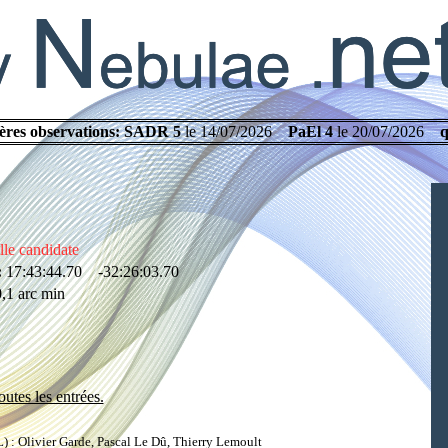
ères observations:
SADR 5
le 14/07/2026
PaEl 4
le 20/07/2026
q
le candidate
:
17:43:44.70 -32:26:03.70
,1 arc min
outes les entrées.
: Olivier Garde, Pascal Le Dû, Thierry Lemoult