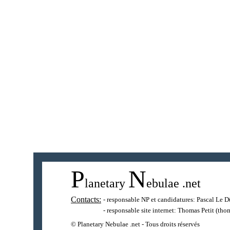
P
N
lanetary
ebulae
.net
Contacts:
- responsable NP et candidatures:
Pascal Le D
- responsable site internet:
Thomas Petit
(thom
© Planetary Nebulae .net - Tous droits réservés