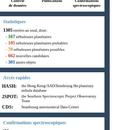
Collecte
Publications
Confirmations
de données
spectroscopiques
Statistiques
1305
entrées au total, dont:
-
167
nébuleuses planétaires
-
105
nébuleuses planétaires probables
-
70
nébuleuses planétaires possibles
-
662
nouvelles candidates
-
301
autres objets
Accès rapides
HASH:
the Hong Kong/AAO/Strasbourg Hα planetary
nebula database
2SPOT:
the Southern Spectroscopic Project Observatory
Team
CDS:
Strasbourg astronomical Data Center
Confirmations spectroscopiques