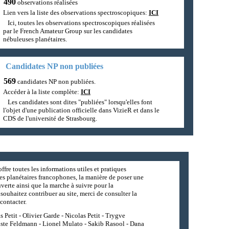
490
observations réalisées
Lien vers la liste des observations spectroscopiques:
ICI
Ici, toutes les observations spectroscopiques réalisées
par le French Amateur Group sur les candidates
nébuleuses planétaires.
Candidates NP non publiées
569
candidates NP non publiées.
Accéder à la liste complète:
ICI
Les candidates sont dites "publiées" lorsqu'elles font
l'objet d'une publication officielle dans VizieR et dans le
CDS de l'université de Strasbourg.
ffre toutes les informations utiles et pratiques
es planétaires francophones, la manière de poser une
erte ainsi que la marche à suivre pour la
souhaitez contribuer au site, merci de consulter la
contacter.
 Petit - Olivier Garde - Nicolas Petit - Trygve
iste Feldmann - Lionel Mulato - Sakib Rasool - Dana