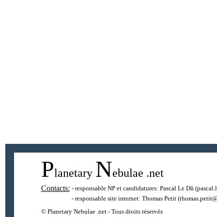
P
N
lanetary
ebulae
.net
Contacts:
- responsable NP et candidatures:
Pascal Le Dû
(pascal.
- responsable site internet:
Thomas Petit
(thomas.petit@
© Planetary Nebulae .net - Tous droits réservés