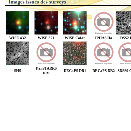
Images issues des surveys
WISE 432
WISE 321
WISE Color
IPHAS Ha
DSS2 
PanSTARRS
SHS
DECaPS DR1
DECaPS DR2
SDSS9 C
DR1