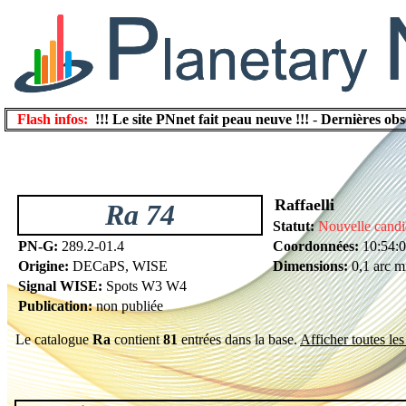
Flash infos:
!!! Le site PNnet fait peau neuve !!!
-
Dernières obs
Raffaelli
Ra 74
Statut:
Nouvelle candi
PN-G:
289.2-01.4
Coordonnées:
10:54:0
Origine:
DECaPS, WISE
Dimensions:
0,1 arc m
Signal WISE:
Spots W3 W4
Publication:
non publiée
Le catalogue
Ra
contient
81
entrées dans la base.
Afficher toutes les