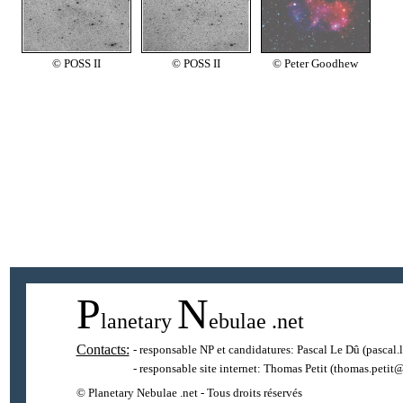
© POSS II
© POSS II
© Peter Goodhew
P
N
lanetary
ebulae
.net
Contacts:
- responsable NP et candidatures:
Pascal Le Dû
(pascal.
- responsable site internet:
Thomas Petit
(thomas.petit@
© Planetary Nebulae .net - Tous droits réservés