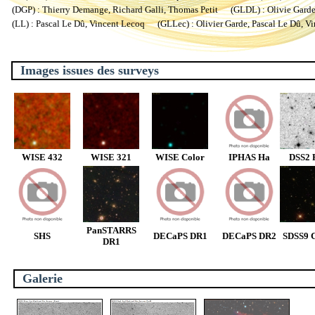
(DGP) : Thierry Demange, Richard Galli, Thomas Petit (GLDL) : Olivie Garde, 
(LL) : Pascal Le Dû, Vincent Lecoq (GLLec) : Olivier Garde, Pascal Le Dû, V
Images issues des surveys
WISE 432
WISE 321
WISE Color
IPHAS Ha
DSS2 
PanSTARRS
SHS
DECaPS DR1
DECaPS DR2
SDSS9 C
DR1
Galerie