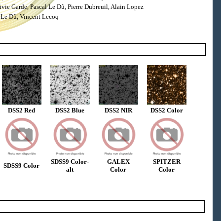
ie Garde, Pascal Le Dû, Pierre Dubreuil, Alain Lopez
 Le Dû, Vincent Lecoq
DSS2 Red
DSS2 Blue
DSS2 NIR
DSS2 Color
SDSS9 Color-
GALEX
SPITZER
SDSS9 Color
alt
Color
Color