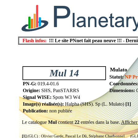
Flash infos:
!!! Le site PNnet fait peau neuve !!!
-
Derni
Mulato
Mul 14
Statut:
NP Pr
PN-G:
019.4-01.6
Coordonnées
Origine:
SHS, PanSTARRS
Dimensions:
0
Signal WISE:
Spots W3 W4
Image(s) réalisée(s):
Halpha (SHS). Sp (L. Mulato)
[1]
Publication:
non publiée
Le catalogue
Mul
contient
22
entrées dans la base.
Afficher 
[1]
(GLC) : Olivier Garde, Pascal Le Dû, Stéphane Charbonnel (GLL) 