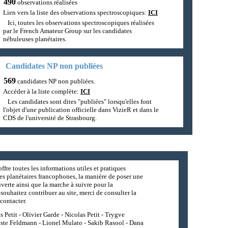
490
observations réalisées
Lien vers la liste des observations spectroscopiques:
ICI
Ici, toutes les observations spectroscopiques réalisées
par le French Amateur Group sur les candidates
nébuleuses planétaires.
Candidates NP non publiées
569
candidates NP non publiées.
Accéder à la liste complète:
ICI
Les candidates sont dites "publiées" lorsqu'elles font
l'objet d'une publication officielle dans VizieR et dans le
CDS de l'université de Strasbourg.
ffre toutes les informations utiles et pratiques
es planétaires francophones, la manière de poser une
erte ainsi que la marche à suivre pour la
souhaitez contribuer au site, merci de consulter la
contacter.
 Petit - Olivier Garde - Nicolas Petit - Trygve
iste Feldmann - Lionel Mulato - Sakib Rasool - Dana