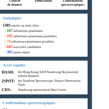
Collecte
Publications
Confirmations
de données
spectroscopiques
Statistiques
1305
entrées au total, dont:
-
167
nébuleuses planétaires
-
105
nébuleuses planétaires probables
-
70
nébuleuses planétaires possibles
-
662
nouvelles candidates
-
301
autres objets
Accès rapides
HASH:
the Hong Kong/AAO/Strasbourg Hα planetary
nebula database
2SPOT:
the Southern Spectroscopic Project Observatory
Team
CDS:
Strasbourg astronomical Data Center
Confirmations spectroscopiques