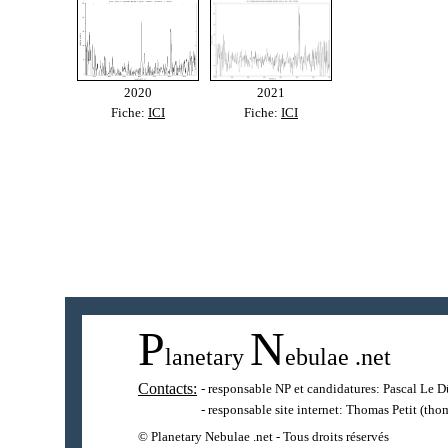
2020
2021
Fiche:
ICI
Fiche:
ICI
P
N
lanetary
ebulae
.net
Contacts:
- responsable NP et candidatures:
Pascal Le D
- responsable site internet:
Thomas Petit
(thom
© Planetary Nebulae .net - Tous droits réservés