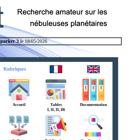
parker 3
le 18/05/2026
Rubriques
Accueil
Tables
Documentation
I, II, II, IR