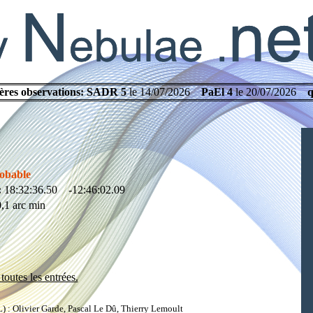
ères observations:
SADR 5
le 14/07/2026
PaEl 4
le 20/07/2026
q
obable
:
18:32:36.50 -12:46:02.09
,1 arc min
toutes les entrées.
: Olivier Garde, Pascal Le Dû, Thierry Lemoult