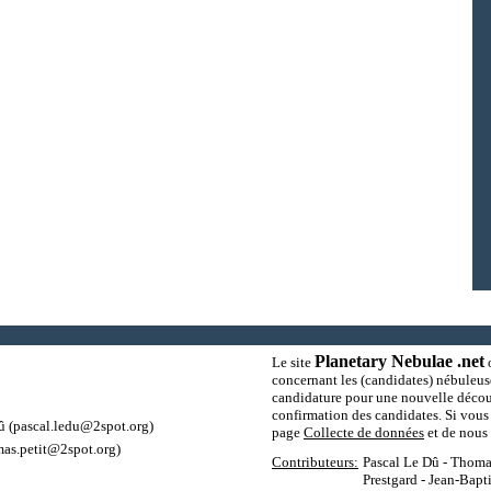
Planetary Nebulae .net
Le site
o
concernant les (candidates) nébuleus
candidature pour une nouvelle découv
confirmation des candidates. Si vous 
û
(pascal.ledu@2spot.org)
page
Collecte de données
et de nous 
as.petit@2spot.org)
Contributeurs:
Pascal Le Dû - Thomas
Prestgard - Jean-Bapt