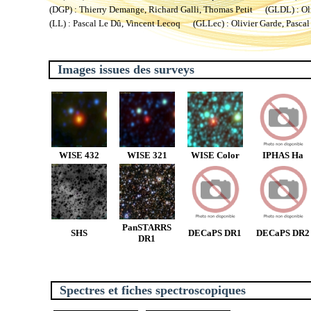
(DGP) : Thierry Demange, Richard Galli, Thomas Petit (GLDL) : Oliv
(LL) : Pascal Le Dû, Vincent Lecoq (GLLec) : Olivier Garde, Pascal
Images issues des surveys
WISE 432
WISE 321
WISE Color
IPHAS Ha
PanSTARRS
SHS
DECaPS DR1
DECaPS DR2
DR1
Spectres et fiches spectroscopiques