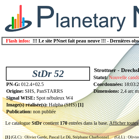
Flash infos:
!!! Le site PNnet fait peau neuve !!!
-
Dernières obs
Strottner - Drechs
StDr 52
Statut:
Nouvelle candi
PN-G:
012.4+02.5
Coordonnées:
18:03:2
Origine:
SHS, PanSTARRS
Dimensions:
2,4 arc m
Signal WISE:
Spot nébuleux W4
Image(s) réalisée(s):
Halpha (SHS)
[1]
Publication:
non publiée
Le catalogue
StDr
contient
170
entrées dans la base.
Afficher toutes 
[1]
(GLC) : Olivier Garde, Pascal Le Dû, Stéphane Charbonnel (GLL) : Olivier