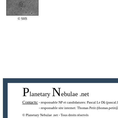
© SHS
P
N
lanetary
ebulae
.net
Contacts:
- responsable NP et candidatures:
Pascal Le Dû
(pascal.
- responsable site internet:
Thomas Petit
(thomas.petit@
© Planetary Nebulae .net - Tous droits réservés