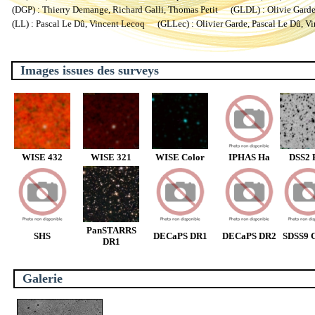
(DGP) : Thierry Demange, Richard Galli, Thomas Petit (GLDL) : Olivie Garde, 
(LL) : Pascal Le Dû, Vincent Lecoq (GLLec) : Olivier Garde, Pascal Le Dû, V
Images issues des surveys
WISE 432
WISE 321
WISE Color
IPHAS Ha
DSS2 
PanSTARRS
SHS
DECaPS DR1
DECaPS DR2
SDSS9 C
DR1
Galerie