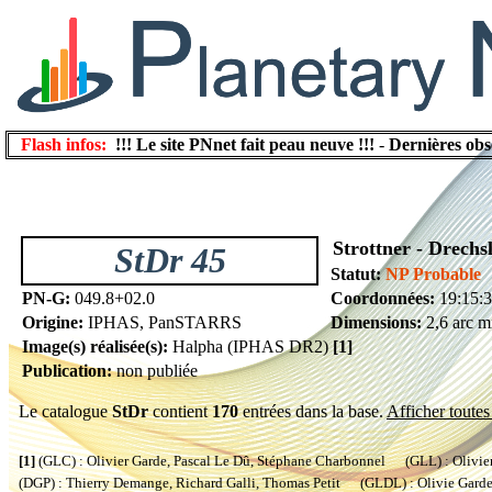
Flash infos:
!!! Le site PNnet fait peau neuve !!!
-
Dernières obs
Strottner - Drechs
StDr 45
Statut:
NP Probable
PN-G:
049.8+02.0
Coordonnées:
19:15:
Origine:
IPHAS, PanSTARRS
Dimensions:
2,6 arc m
Image(s) réalisée(s):
Halpha (IPHAS DR2)
[1]
Publication:
non publiée
Le catalogue
StDr
contient
170
entrées dans la base.
Afficher toutes 
[1]
(GLC) : Olivier Garde, Pascal Le Dû, Stéphane Charbonnel (GLL) : Olivier
(DGP) : Thierry Demange, Richard Galli, Thomas Petit (GLDL) : Olivie Garde, 