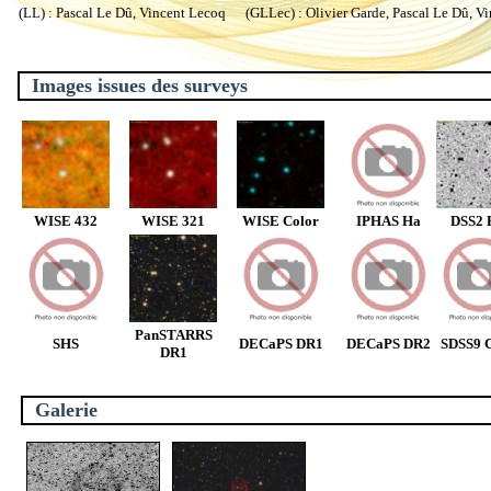
(LL) : Pascal Le Dû, Vincent Lecoq (GLLec) : Olivier Garde, Pascal Le Dû, V
Images issues des surveys
WISE 432
WISE 321
WISE Color
IPHAS Ha
DSS2 
PanSTARRS
SHS
DECaPS DR1
DECaPS DR2
SDSS9 C
DR1
Galerie