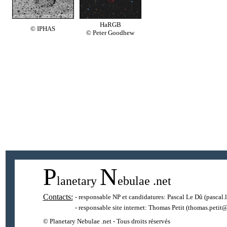
HaRGB
© IPHAS
© Peter Goodhew
P
N
lanetary
ebulae
.net
Contacts:
- responsable NP et candidatures:
Pascal Le Dû
(pascal.
- responsable site internet:
Thomas Petit
(thomas.petit@
© Planetary Nebulae .net - Tous droits réservés