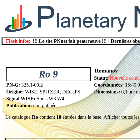
Flash infos:
!!! Le site PNnet fait peau neuve !!!
-
Dernières obs
Romanov
Ro 9
Statut:
Nouvelle candi
PN-G:
325.1-00.2
Coordonnées:
15:40:0
Origine:
WISE, SPITZER, DECaPS
Dimensions:
0,1 arc m
Signal WISE:
Spots W3 W4
Publication:
non publiée
Le catalogue
Ro
contient
10
entrées dans la base.
Afficher toutes les