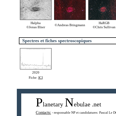
Halpha
HaRGB
©Andreas Bringmann
©Jonas Illner
©Chris Sullivan
Spectres et fiches spectroscopiques
2020
Fiche:
ICI
P
N
lanetary
ebulae
.net
Contacts:
- responsable NP et candidatures:
Pascal Le D