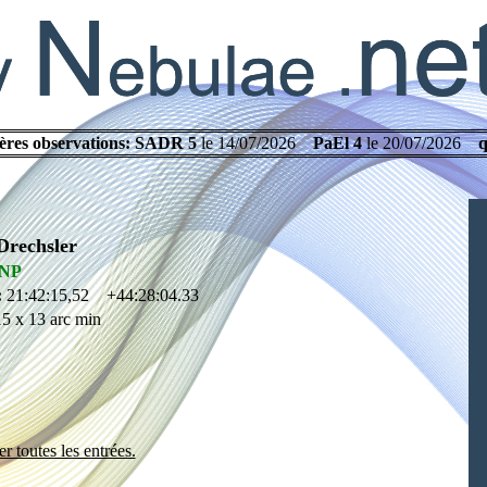
ères observations:
SADR 5
le 14/07/2026
PaEl 4
le 20/07/2026
q
Drechsler
 NP
:
21:42:15,52 +44:28:04.33
5 x 13 arc min
r toutes les entrées.