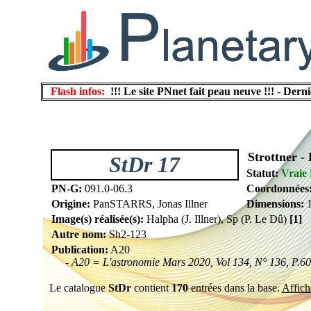
Flash infos:
!!! Le site PNnet fait peau neuve !!!
-
Derni
Strottner - 
StDr 17
Statut:
Vraie
PN-G:
091.0-06.3
Coordonnées
Origine:
PanSTARRS, Jonas Illner
Dimensions:
1
Image(s) réalisée(s):
Halpha (J. Illner), Sp (P. Le Dû)
[1]
Autre nom:
Sh2-123
Publication:
A20
- A20 = L'astronomie Mars 2020, Vol 134, N° 136, P.60
Le catalogue
StDr
contient
170
entrées dans la base.
Affiche