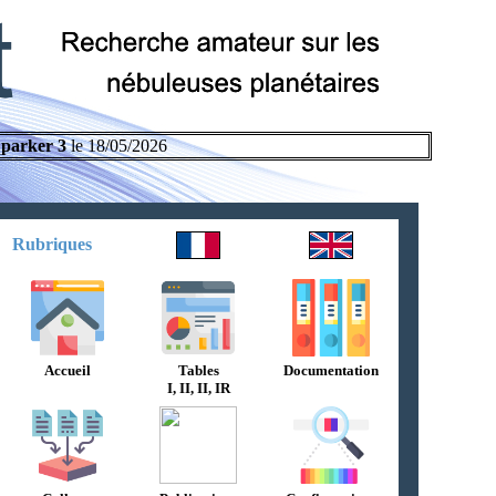
parker 3
le 18/05/2026
Rubriques
Accueil
Tables
Documentation
I, II, II, IR