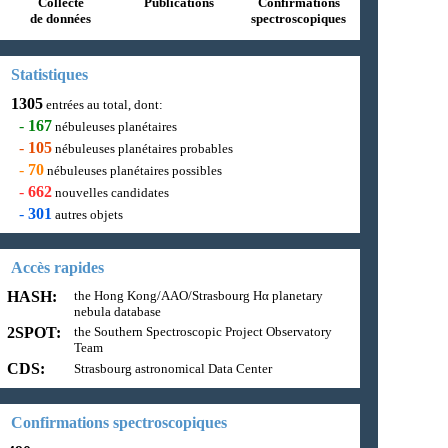
Collecte
Publications
Confirmations
de données
spectroscopiques
Statistiques
1305
entrées au total, dont:
-
167
nébuleuses planétaires
-
105
nébuleuses planétaires probables
-
70
nébuleuses planétaires possibles
-
662
nouvelles candidates
-
301
autres objets
Accès rapides
HASH:
the Hong Kong/AAO/Strasbourg Hα planetary
nebula database
2SPOT:
the Southern Spectroscopic Project Observatory
Team
CDS:
Strasbourg astronomical Data Center
Confirmations spectroscopiques