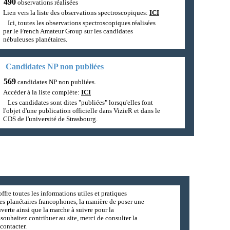
490
observations réalisées
Lien vers la liste des observations spectroscopiques:
ICI
Ici, toutes les observations spectroscopiques réalisées
par le French Amateur Group sur les candidates
nébuleuses planétaires.
Candidates NP non publiées
569
candidates NP non publiées.
Accéder à la liste complète:
ICI
Les candidates sont dites "publiées" lorsqu'elles font
l'objet d'une publication officielle dans VizieR et dans le
CDS de l'université de Strasbourg.
ffre toutes les informations utiles et pratiques
es planétaires francophones, la manière de poser une
erte ainsi que la marche à suivre pour la
souhaitez contribuer au site, merci de consulter la
contacter.