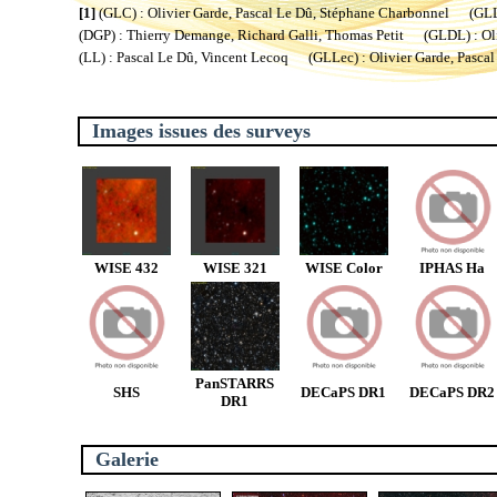
[1]
(GLC) : Olivier Garde, Pascal Le Dû, Stéphane Charbonnel (GLL) 
(DGP) : Thierry Demange, Richard Galli, Thomas Petit (GLDL) : Oliv
(LL) : Pascal Le Dû, Vincent Lecoq (GLLec) : Olivier Garde, Pascal
Images issues des surveys
WISE 432
WISE 321
WISE Color
IPHAS Ha
PanSTARRS
SHS
DECaPS DR1
DECaPS DR2
DR1
Galerie