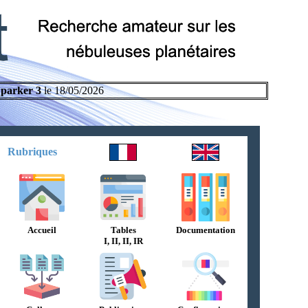
parker 3
le 18/05/2026
Rubriques
Accueil
Tables
Documentation
I, II, II, IR