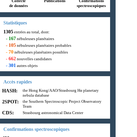
Collecte
Publications
Confirmations
de données
spectroscopiques
Statistiques
1305
entrées au total, dont:
-
167
nébuleuses planétaires
-
105
nébuleuses planétaires probables
-
70
nébuleuses planétaires possibles
-
662
nouvelles candidates
-
301
autres objets
Accès rapides
HASH:
the Hong Kong/AAO/Strasbourg Hα planetary
nebula database
2SPOT:
the Southern Spectroscopic Project Observatory
Team
CDS:
Strasbourg astronomical Data Center
Confirmations spectroscopiques