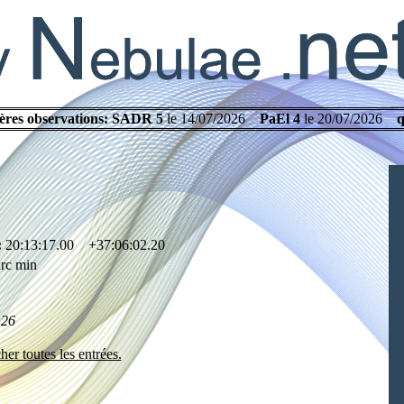
ères observations:
SADR 5
le 14/07/2026
PaEl 4
le 20/07/2026
q
:
20:13:17.00 +37:06:02.20
rc min
.26
her toutes les entrées.