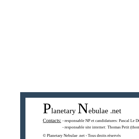
P
N
lanetary
ebulae
.net
Contacts:
- responsable NP et candidatures:
Pascal Le D
- responsable site internet:
Thomas Petit
(thom
© Planetary Nebulae .net - Tous droits réservés