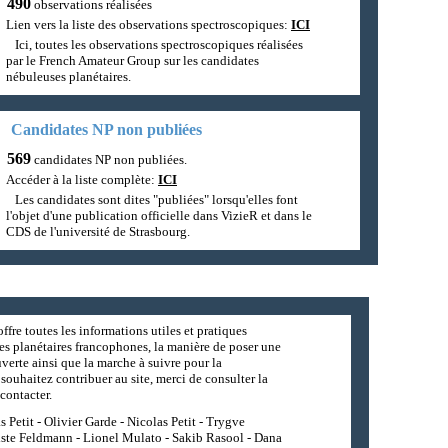
490
observations réalisées
Lien vers la liste des observations spectroscopiques:
ICI
Ici, toutes les observations spectroscopiques réalisées
par le French Amateur Group sur les candidates
nébuleuses planétaires.
Candidates NP non publiées
569
candidates NP non publiées.
Accéder à la liste complète:
ICI
Les candidates sont dites "publiées" lorsqu'elles font
l'objet d'une publication officielle dans VizieR et dans le
CDS de l'université de Strasbourg.
ffre toutes les informations utiles et pratiques
es planétaires francophones, la manière de poser une
erte ainsi que la marche à suivre pour la
souhaitez contribuer au site, merci de consulter la
contacter.
 Petit - Olivier Garde - Nicolas Petit - Trygve
iste Feldmann - Lionel Mulato - Sakib Rasool - Dana