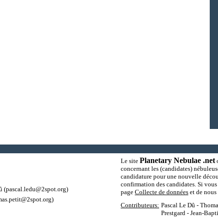
Planetary Nebulae .net
Le site
o
concernant les (candidates) nébuleus
candidature pour une nouvelle découv
confirmation des candidates. Si vous 
û
(pascal.ledu@2spot.org)
page
Collecte de données
et de nous 
as.petit@2spot.org)
Contributeurs:
Pascal Le Dû - Thomas
Prestgard - Jean-Bapt