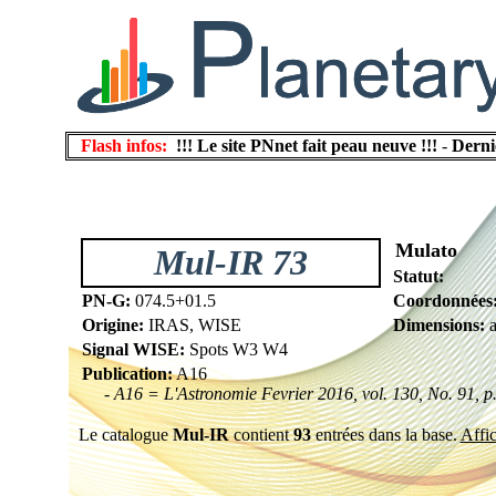
Flash infos:
!!! Le site PNnet fait peau neuve !!!
-
Derni
Mulato
Mul-IR 73
Statut:
PN-G:
074.5+01.5
Coordonnées
Origine:
IRAS, WISE
Dimensions:
a
Signal WISE:
Spots W3 W4
Publication:
A16
- A16 = L'Astronomie Fevrier 2016, vol. 130, No. 91, p
Le catalogue
Mul-IR
contient
93
entrées dans la base.
Affic