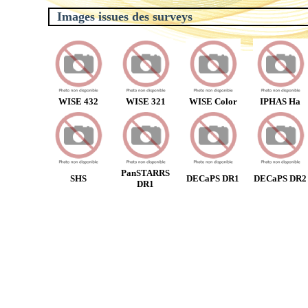
Images issues des surveys
WISE 432
WISE 321
WISE Color
IPHAS Ha
PanSTARRS
SHS
DECaPS DR1
DECaPS DR2
DR1