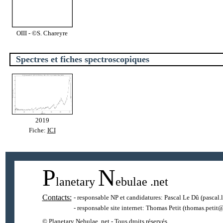
OIII - ©S. Chareyre
Spectres et fiches spectroscopiques
2019
Fiche:
ICI
P
N
lanetary
ebulae
.net
Contacts:
- responsable NP et candidatures:
Pascal Le Dû
(pascal.
- responsable site internet:
Thomas Petit
(thomas.petit@
© Planetary Nebulae .net - Tous droits réservés