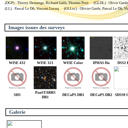
(DGP) : Thierry Demange, Richard Galli, Thomas Petit (GLDL) : Olivie Garde, 
(LL) : Pascal Le Dû, Vincent Lecoq (GLLec) : Olivier Garde, Pascal Le Dû, V
Images issues des surveys
WISE 432
WISE 321
WISE Color
IPHAS Ha
DSS2 
PanSTARRS
SHS
DECaPS DR1
DECaPS DR2
SDSS9 C
DR1
Galerie