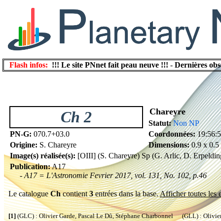
Flash infos:
!!! Le site PNnet fait peau neuve !!!
-
Dernières obs
Chareyre
Ch 2
Statut:
Non NP
PN-G:
070.7+03.0
Coordonnées:
19:56:
Origine:
S. Chareyre
Dimensions:
0.9 x 0.5
Image(s) réalisée(s):
[OIII] (S. Chareyre) Sp (G. Arlic, D. Erpeldi
Publication:
A17
- A17 = L'Astronomie Fevrier 2017, vol. 131, No. 102, p.46
Le catalogue
Ch
contient
3
entrées dans la base.
Afficher toutes les 
[1]
(GLC) : Olivier Garde, Pascal Le Dû, Stéphane Charbonnel (GLL) : Olivier