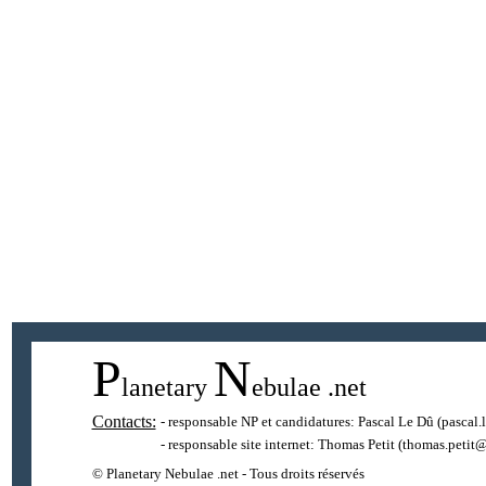
P
N
lanetary
ebulae
.net
Contacts:
- responsable NP et candidatures:
Pascal Le Dû
(pascal.
- responsable site internet:
Thomas Petit
(thomas.petit@
© Planetary Nebulae .net - Tous droits réservés