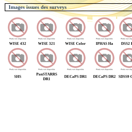
Images issues des surveys
WISE 432
WISE 321
WISE Color
IPHAS Ha
DSS2 
PanSTARRS
SHS
DECaPS DR1
DECaPS DR2
SDSS9 C
DR1