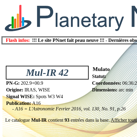
Flash infos:
!!! Le site PNnet fait peau neuve !!!
-
Dernières obs
Mulato
Mul-IR 42
Statut:
PN-G:
202.9+00.9
Coordonnées:
06:36:
Origine:
IRAS, WISE
Dimensions:
arc min
Signal WISE:
Spots W3 W4
Publication:
A16
- A16 = L'Astronomie Fevrier 2016, vol. 130, No. 91, p.26
Le catalogue
Mul-IR
contient
93
entrées dans la base.
Afficher toute