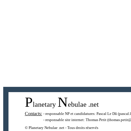
P
N
lanetary
ebulae
.net
Contacts:
- responsable NP et candidatures:
Pascal Le Dû
(pascal.
- responsable site internet:
Thomas Petit
(thomas.petit@
© Planetary Nebulae .net - Tous droits réservés