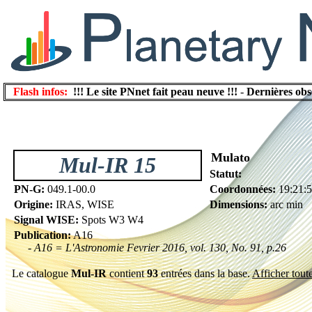
Flash infos:
!!! Le site PNnet fait peau neuve !!!
-
Dernières obs
Mulato
Mul-IR 15
Statut:
PN-G:
049.1-00.0
Coordonnées:
19:21:
Origine:
IRAS, WISE
Dimensions:
arc min
Signal WISE:
Spots W3 W4
Publication:
A16
- A16 = L'Astronomie Fevrier 2016, vol. 130, No. 91, p.26
Le catalogue
Mul-IR
contient
93
entrées dans la base.
Afficher toute