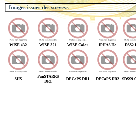
Images issues des surveys
WISE 432
WISE 321
WISE Color
IPHAS Ha
DSS2 
PanSTARRS
SHS
DECaPS DR1
DECaPS DR2
SDSS9 C
DR1