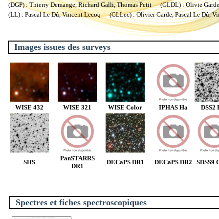
(DGP) : Thierry Demange, Richard Galli, Thomas Petit (GLDL) : Olivie Garde, 
(LL) : Pascal Le Dû, Vincent Lecoq (GLLec) : Olivier Garde, Pascal Le Dû, V
Images issues des surveys
WISE 432
WISE 321
WISE Color
IPHAS Ha
DSS2 
PanSTARRS
SHS
DECaPS DR1
DECaPS DR2
SDSS9 C
DR1
Spectres et fiches spectroscopiques