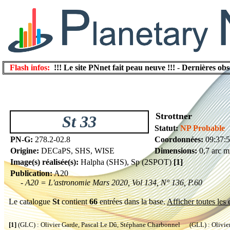
Flash infos:
!!! Le site PNnet fait peau neuve !!!
-
Dernières obs
Strottner
St 33
Statut:
NP Probable
PN-G:
278.2-02.8
Coordonnées:
09:37:5
Origine:
DECaPS, SHS, WISE
Dimensions:
0,7 arc m
Image(s) réalisée(s):
Halpha (SHS), Sp (2SPOT)
[1]
Publication:
A20
- A20 = L'astronomie Mars 2020, Vol 134, N° 136, P.60
Le catalogue
St
contient
66
entrées dans la base.
Afficher toutes les 
[1]
(GLC) : Olivier Garde, Pascal Le Dû, Stéphane Charbonnel (GLL) : Olivier