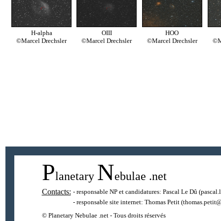
H-alpha
OIII
HOO
©Marcel Drechsler
©Marcel Drechsler
©Marcel Drechsler
©M
P
N
lanetary
ebulae
.net
Contacts:
- responsable NP et candidatures:
Pascal Le Dû
(pascal.
- responsable site internet:
Thomas Petit
(thomas.petit@
© Planetary Nebulae .net - Tous droits réservés