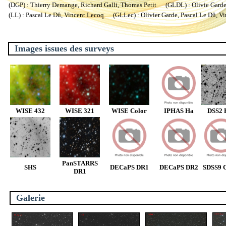
(DGP) : Thierry Demange, Richard Galli, Thomas Petit (GLDL) : Olivie Garde, 
(LL) : Pascal Le Dû, Vincent Lecoq (GLLec) : Olivier Garde, Pascal Le Dû, V
Images issues des surveys
WISE 432
WISE 321
WISE Color
IPHAS Ha
DSS2 
PanSTARRS
SHS
DECaPS DR1
DECaPS DR2
SDSS9 C
DR1
Galerie