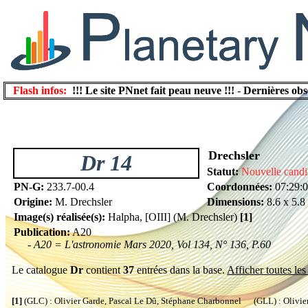
Flash infos:
!!! Le site PNnet fait peau neuve !!!
-
Dernières obs
Drechsler
Dr 14
Statut:
Nouvelle candi
PN-G:
233.7-00.4
Coordonnées:
07:29:0
Origine:
M. Drechsler
Dimensions:
8.6 x 5.8
Image(s) réalisée(s):
Halpha, [OIII] (M. Drechsler)
[1]
Publication:
A20
- A20 = L'astronomie Mars 2020, Vol 134, N° 136, P.60
Le catalogue
Dr
contient
37
entrées dans la base.
Afficher toutes les
[1]
(GLC) : Olivier Garde, Pascal Le Dû, Stéphane Charbonnel (GLL) : Olivier