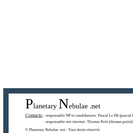
P
N
lanetary
ebulae
.net
Contacts:
- responsable NP et candidatures:
Pascal Le Dû
(pascal.
- responsable site internet:
Thomas Petit
(thomas.petit@
© Planetary Nebulae .net - Tous droits réservés