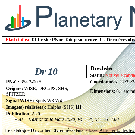
Flash infos:
!!! Le site PNnet fait peau neuve !!!
-
Dernières obs
Drechsler
Dr 10
Statut:
Nouvelle candi
PN-G:
354.2-00.5
Coordonnées:
17:33:2
Origine:
WISE, DECaPS, SHS,
Dimensions:
0,1 arc m
SPITZER
Signal WISE:
Spots W3 W4
Image(s) réalisée(s):
Halpha (SHS)
[1]
Publication:
A20
- A20 = L'astronomie Mars 2020, Vol 134, N° 136, P.60
Le catalogue
Dr
contient
37
entrées dans la base.
Afficher toutes les