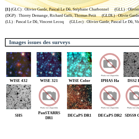
[1]
(GLC) : Olivier Garde, Pascal Le Dû, Stéphane Charbonnel (GLL) : Olivier
(DGP) : Thierry Demange, Richard Galli, Thomas Petit (GLDL) : Olivie Garde, 
(LL) : Pascal Le Dû, Vincent Lecoq (GLLec) : Olivier Garde, Pascal Le Dû, V
Images issues des surveys
WISE 432
WISE 321
WISE Color
IPHAS Ha
DSS2 
PanSTARRS
SHS
DECaPS DR1
DECaPS DR2
SDSS9 C
DR1