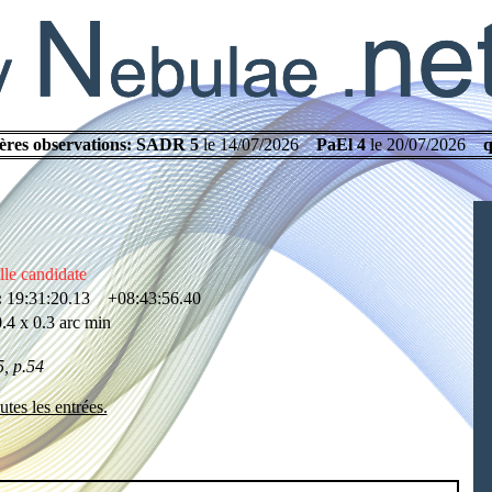
ères observations:
SADR 5
le 14/07/2026
PaEl 4
le 20/07/2026
q
le candidate
:
19:31:20.13 +08:43:56.40
.4 x 0.3 arc min
, p.54
utes les entrées.