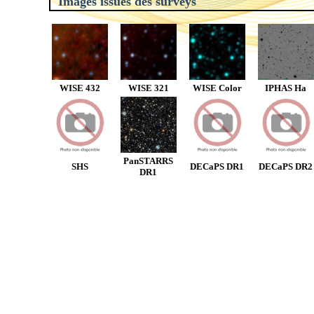
Images issues des surveys
WISE 432
WISE 321
WISE Color
IPHAS Ha
PanSTARRS
SHS
DECaPS DR1
DECaPS DR2
DR1