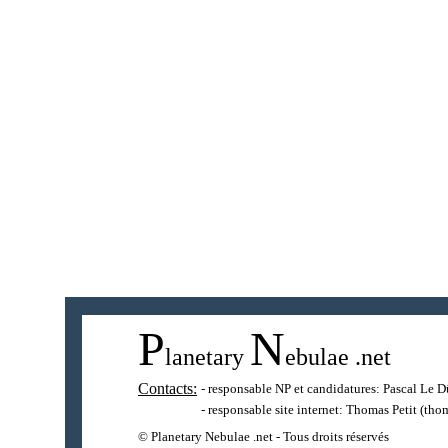
P
N
lanetary
ebulae
.net
Contacts:
- responsable NP et candidatures:
Pascal Le D
- responsable site internet:
Thomas Petit
(thom
© Planetary Nebulae .net - Tous droits réservés