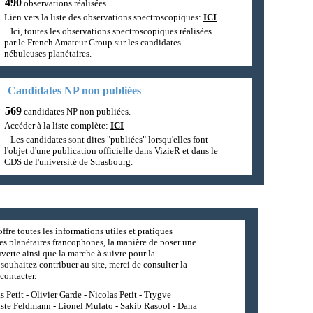
490
observations réalisées
Lien vers la liste des observations spectroscopiques:
ICI
Ici, toutes les observations spectroscopiques réalisées
par le French Amateur Group sur les candidates
nébuleuses planétaires.
Candidates NP non publiées
569
candidates NP non publiées.
Accéder à la liste complète:
ICI
Les candidates sont dites "publiées" lorsqu'elles font
l'objet d'une publication officielle dans VizieR et dans le
CDS de l'université de Strasbourg.
ffre toutes les informations utiles et pratiques
es planétaires francophones, la manière de poser une
erte ainsi que la marche à suivre pour la
souhaitez contribuer au site, merci de consulter la
contacter.
 Petit - Olivier Garde - Nicolas Petit - Trygve
iste Feldmann - Lionel Mulato - Sakib Rasool - Dana