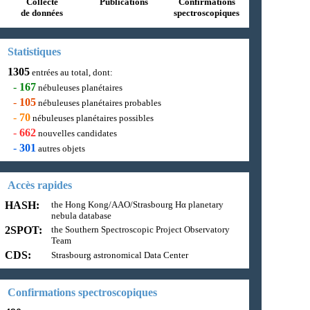
Collecte
Publications
Confirmations
de données
spectroscopiques
Statistiques
1305
entrées au total, dont:
-
167
nébuleuses planétaires
-
105
nébuleuses planétaires probables
-
70
nébuleuses planétaires possibles
-
662
nouvelles candidates
-
301
autres objets
Accès rapides
HASH:
the Hong Kong/AAO/Strasbourg Hα planetary
nebula database
2SPOT:
the Southern Spectroscopic Project Observatory
Team
CDS:
Strasbourg astronomical Data Center
Confirmations spectroscopiques