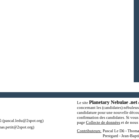
Planetary Nebulae .net
Le site
o
concernant les (candidates) nébuleus
candidature pour une nouvelle découv
confirmation des candidates. Si vous 
û
(pascal.ledu@2spot.org)
page
Collecte de données
et de nous 
as.petit@2spot.org)
Contributeurs:
Pascal Le Dû - Thomas
Prestgard - Jean-Bapt