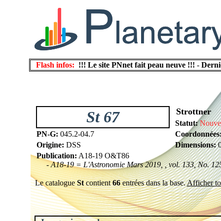
Flash infos:
!!! Le site PNnet fait peau neuve !!!
-
Derni
Strottner
St 67
Statut:
Nouvel
PN-G:
045.2-04.7
Coordonnées
Origine:
DSS
Dimensions:
0
Publication:
A18-19 O&T86
- A18-19 = L'Astronomie Mars 2019, , vol. 133, No. 125
Le catalogue
St
contient
66
entrées dans la base.
Afficher to