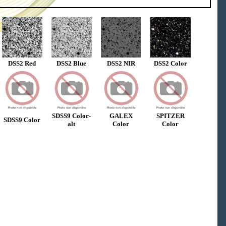
DSS2 Red
DSS2 Blue
DSS2 NIR
DSS2 Color
SDSS9 Color-
GALEX
SPITZER
SDSS9 Color
alt
Color
Color