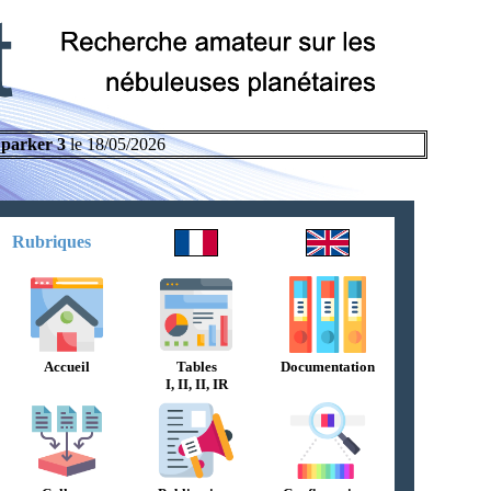
parker 3
le 18/05/2026
Rubriques
Accueil
Tables
Documentation
I, II, II, IR