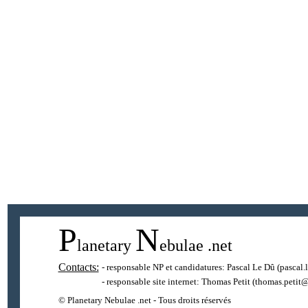
P
N
lanetary
ebulae
.net
Contacts:
- responsable NP et candidatures:
Pascal Le Dû
(pascal.
- responsable site internet:
Thomas Petit
(thomas.petit@
© Planetary Nebulae .net - Tous droits réservés