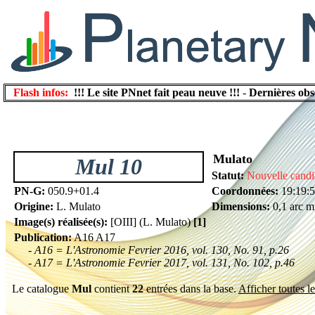
Flash infos:
!!! Le site PNnet fait peau neuve !!!
-
Dernières obs
Mulato
Mul 10
Statut:
Nouvelle candi
PN-G:
050.9+01.4
Coordonnées:
19:19:
Origine:
L. Mulato
Dimensions:
0,1 arc m
Image(s) réalisée(s):
[OIII] (L. Mulato)
[1]
Publication:
A16 A17
- A16 = L'Astronomie Fevrier 2016, vol. 130, No. 91, p.26
- A17 = L'Astronomie Fevrier 2017, vol. 131, No. 102, p.46
Le catalogue
Mul
contient
22
entrées dans la base.
Afficher toutes le