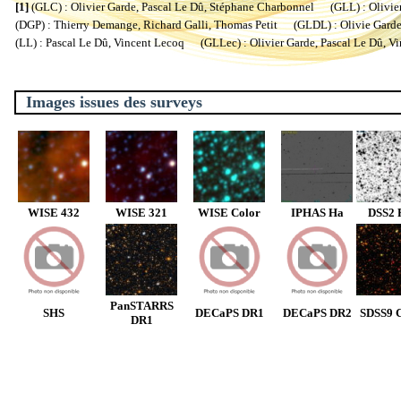
[1]
(GLC) : Olivier Garde, Pascal Le Dû, Stéphane Charbonnel (GLL) : Olivier
(DGP) : Thierry Demange, Richard Galli, Thomas Petit (GLDL) : Olivie Garde, 
(LL) : Pascal Le Dû, Vincent Lecoq (GLLec) : Olivier Garde, Pascal Le Dû, V
Images issues des surveys
WISE 432
WISE 321
WISE Color
IPHAS Ha
DSS2 
PanSTARRS
SHS
DECaPS DR1
DECaPS DR2
SDSS9 C
DR1