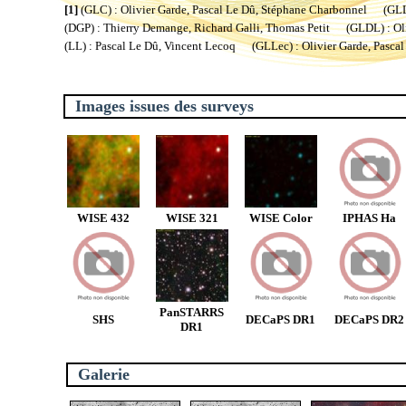
[1]
(GLC) : Olivier Garde, Pascal Le Dû, Stéphane Charbonnel (GLL) 
(DGP) : Thierry Demange, Richard Galli, Thomas Petit (GLDL) : Oliv
(LL) : Pascal Le Dû, Vincent Lecoq (GLLec) : Olivier Garde, Pascal
Images issues des surveys
WISE 432
WISE 321
WISE Color
IPHAS Ha
PanSTARRS
SHS
DECaPS DR1
DECaPS DR2
DR1
Galerie