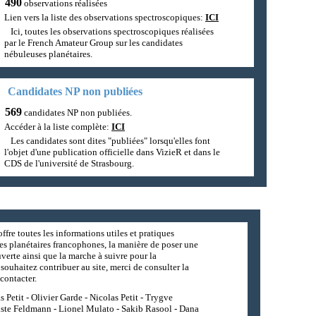
490
observations réalisées
Lien vers la liste des observations spectroscopiques:
ICI
Ici, toutes les observations spectroscopiques réalisées
par le French Amateur Group sur les candidates
nébuleuses planétaires.
Candidates NP non publiées
569
candidates NP non publiées.
Accéder à la liste complète:
ICI
Les candidates sont dites "publiées" lorsqu'elles font
l'objet d'une publication officielle dans VizieR et dans le
CDS de l'université de Strasbourg.
ffre toutes les informations utiles et pratiques
es planétaires francophones, la manière de poser une
erte ainsi que la marche à suivre pour la
souhaitez contribuer au site, merci de consulter la
contacter.
 Petit - Olivier Garde - Nicolas Petit - Trygve
iste Feldmann - Lionel Mulato - Sakib Rasool - Dana