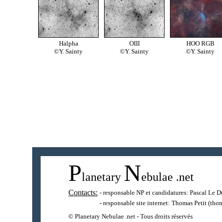
Halpha
OIII
HOO RGB
©Y. Sainty
©Y. Sainty
©Y. Sainty
P
N
lanetary
ebulae
.net
Contacts:
- responsable NP et candidatures:
Pascal Le D
- responsable site internet:
Thomas Petit
(thom
© Planetary Nebulae .net - Tous droits réservés