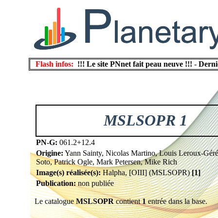
Flash infos:
!!! Le site PNnet fait peau neuve !!!
-
Derni
MSLSOPR 1
PN-G:
061.2+12.4
Origine:
Yann Sainty, Nicolas Martino, Louis Leroux-Géré
Soto, Patrick Ogle, Mark Petersen, Mike Rich
Image(s) réalisée(s):
Halpha, [OIII] (MSLSOPR)
[1]
Publication:
non publiée
Le catalogue
MSLSOPR
contient
1
entrée dans la base.