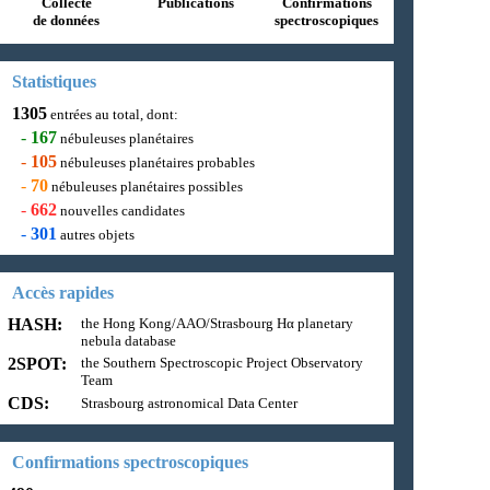
Collecte
Publications
Confirmations
de données
spectroscopiques
Statistiques
1305
entrées au total, dont:
-
167
nébuleuses planétaires
-
105
nébuleuses planétaires probables
-
70
nébuleuses planétaires possibles
-
662
nouvelles candidates
-
301
autres objets
Accès rapides
HASH:
the Hong Kong/AAO/Strasbourg Hα planetary
nebula database
2SPOT:
the Southern Spectroscopic Project Observatory
Team
CDS:
Strasbourg astronomical Data Center
Confirmations spectroscopiques