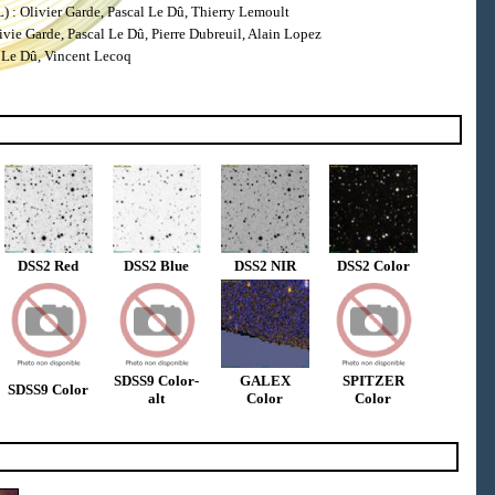
: Olivier Garde, Pascal Le Dû, Thierry Lemoult
ie Garde, Pascal Le Dû, Pierre Dubreuil, Alain Lopez
 Le Dû, Vincent Lecoq
DSS2 Red
DSS2 Blue
DSS2 NIR
DSS2 Color
SDSS9 Color-
GALEX
SPITZER
SDSS9 Color
alt
Color
Color