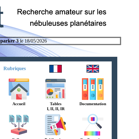
parker 3
le 18/05/2026
Rubriques
Accueil
Tables
Documentation
I, II, II, IR