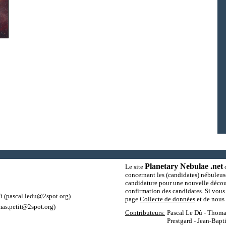
Planetary Nebulae .net
Le site
o
concernant les (candidates) nébuleus
candidature pour une nouvelle découv
confirmation des candidates. Si vous 
û
(pascal.ledu@2spot.org)
page
Collecte de données
et de nous 
as.petit@2spot.org)
Contributeurs:
Pascal Le Dû - Thomas
Prestgard - Jean-Bapt