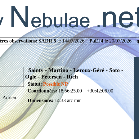
ères observations:
SADR 5
le 14/07/2026
PaEl 4
le 20/07/2026
q
Sainty - Martino - Leroux-Géré - Soto -
Ogle - Petersen - Rich
Statut:
Possible NP
Coordonnées:
18:56:25.00 +30:42:06.00
, Adrien
Dimensions:
14.33 arc min