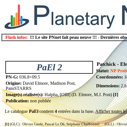
Flash infos:
!!! Le site PNnet fait peau neuve !!!
-
Dernières obs
Patchick - El
PaEl 2
Statut:
NP Prob
PN-G:
036.8+09.5
Coordonnées:
1
Origine:
David Elmore, Madison Post,
Dimensions:
2,8
PansSTARRS
Image(s) réalisée(s):
Halpha, [OIII] (D. Elmore, M.J. Post)
[1]
Publication:
non publiée
Le catalogue
PaEl
contient
4
entrées dans la base.
Afficher toutes le
[1]
(GLC) : Olivier Garde, Pascal Le Dû, Stéphane Charbonnel (GLL) : Olivier