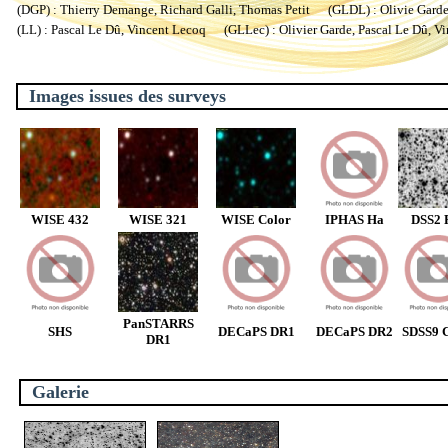
(DGP) : Thierry Demange, Richard Galli, Thomas Petit (GLDL) : Olivie Garde, 
(LL) : Pascal Le Dû, Vincent Lecoq (GLLec) : Olivier Garde, Pascal Le Dû, V
Images issues des surveys
WISE 432
WISE 321
WISE Color
IPHAS Ha
DSS2 
PanSTARRS
SHS
DECaPS DR1
DECaPS DR2
SDSS9 C
DR1
Galerie