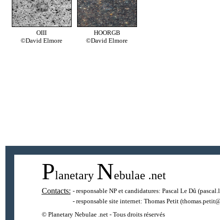
OIII
HOORGB
©David Elmore
©David Elmore
P
N
lanetary
ebulae
.net
Contacts:
- responsable NP et candidatures:
Pascal Le Dû
(pascal.
- responsable site internet:
Thomas Petit
(thomas.petit@
© Planetary Nebulae .net - Tous droits réservés