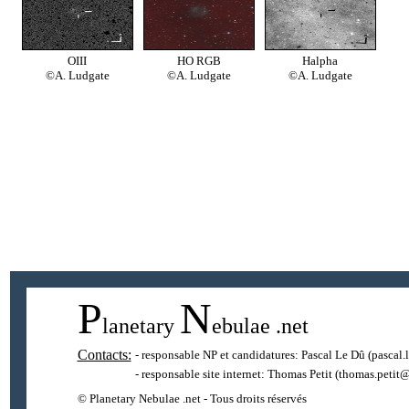
OIII
HO RGB
Halpha
©A. Ludgate
©A. Ludgate
©A. Ludgate
P
N
lanetary
ebulae
.net
Contacts:
- responsable NP et candidatures:
Pascal Le Dû
(pascal.
- responsable site internet:
Thomas Petit
(thomas.petit@
© Planetary Nebulae .net - Tous droits réservés