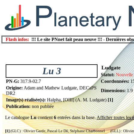
Flash infos:
!!! Le site PNnet fait peau neuve !!!
-
Dernières obs
Ludgate
Lu 3
Statut:
Nouvelle 
PN-G:
317.9-02.7
Coordonnées:
15
Origine:
Adam and Mathew Ludgate, DECaPS
Dimensions:
1.9 
DR2
Image(s) réalisée(s):
Halpha, [OIII] (A. M. Ludgate)
[1]
Publication:
non publiée
Le catalogue
Lu
contient
6
entrées dans la base.
Afficher toutes les 
[1]
(GLC) : Olivier Garde, Pascal Le Dû, Stéphane Charbonnel (GLL) : Olivier