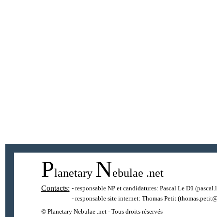
P
N
lanetary
ebulae
.net
Contacts:
- responsable NP et candidatures:
Pascal Le Dû
(pascal.
- responsable site internet:
Thomas Petit
(thomas.petit@
© Planetary Nebulae .net - Tous droits réservés