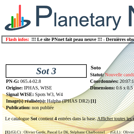
Flash infos:
!!! Le site PNnet fait peau neuve !!!
-
Dernières obs
Soto
Sot 3
Statut:
Nouvelle candi
PN-G:
065.4-02.8
Coordonnées:
20:07:
Origine:
IPHAS, WISE
Dimensions:
0.6 x 0.5
Signal WISE:
Spots W3, W4
Image(s) réalisée(s):
Halpha (IPHAS DR2)
[1]
Publication:
non publiée
Le catalogue
Sot
contient
4
entrées dans la base.
Afficher toutes les 
[1]
(GLC) : Olivier Garde, Pascal Le Dû, Stéphane Charbonnel (GLL) : Olivier