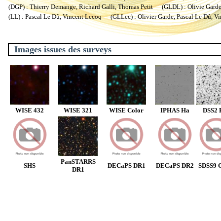
(DGP) : Thierry Demange, Richard Galli, Thomas Petit (GLDL) : Olivie Garde, 
(LL) : Pascal Le Dû, Vincent Lecoq (GLLec) : Olivier Garde, Pascal Le Dû, V
Images issues des surveys
WISE 432
WISE 321
WISE Color
IPHAS Ha
DSS2 
PanSTARRS
SHS
DECaPS DR1
DECaPS DR2
SDSS9 C
DR1