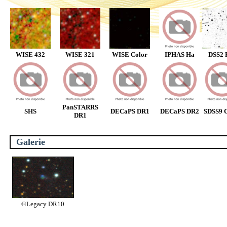
WISE 432
WISE 321
WISE Color
IPHAS Ha
DSS2 
PanSTARRS
SHS
DECaPS DR1
DECaPS DR2
SDSS9 C
DR1
Galerie
©Legacy DR10