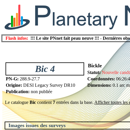
Flash infos:
!!! Le site PNnet fait peau neuve !!!
-
Dernières obs
Bickle
Bic 4
Statut:
Nouvelle candi
PN-G:
288.9-27.7
Coordonnées:
06:26:4
Origine:
DESI Legacy Survey DR10
Dimensions:
0.1 arc m
Publication:
non publiée
Le catalogue
Bic
contient
7
entrées dans la base.
Afficher toutes les 
Images issues des surveys