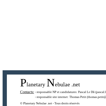
P
N
lanetary
ebulae
.net
Contacts:
- responsable NP et candidatures:
Pascal Le Dû
(pascal.
- responsable site internet:
Thomas Petit
(thomas.petit@
© Planetary Nebulae .net - Tous droits réservés