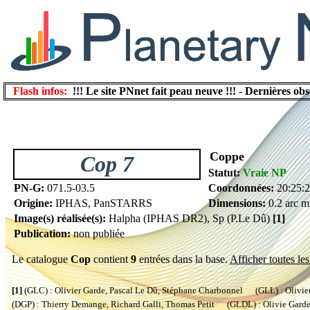
Flash infos:
!!! Le site PNnet fait peau neuve !!!
-
Dernières obs
Coppe
Cop 7
Statut:
Vraie NP
PN-G:
071.5-03.5
Coordonnées:
20:25:
Origine:
IPHAS, PanSTARRS
Dimensions:
0.2 arc m
Image(s) réalisée(s):
Halpha (IPHAS DR2), Sp (P.Le Dû)
[1]
Publication:
non publiée
Le catalogue
Cop
contient
9
entrées dans la base.
Afficher toutes les
[1]
(GLC) : Olivier Garde, Pascal Le Dû, Stéphane Charbonnel (GLL) : Olivier
(DGP) : Thierry Demange, Richard Galli, Thomas Petit (GLDL) : Olivie Garde, 