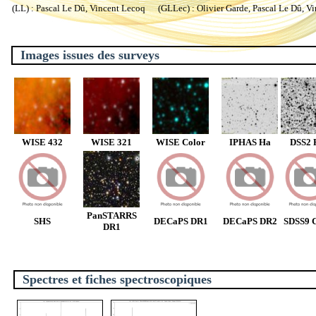
(LL) : Pascal Le Dû, Vincent Lecoq (GLLec) : Olivier Garde, Pascal Le Dû, V
Images issues des surveys
WISE 432
WISE 321
WISE Color
IPHAS Ha
DSS2 
PanSTARRS
SHS
DECaPS DR1
DECaPS DR2
SDSS9 C
DR1
Spectres et fiches spectroscopiques